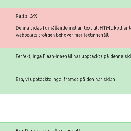
Ratio :
3%
Denna sidas förhållande mellan text till HTML-kod är lä
webbplats troligen behöver mer textinnehåll.
Perfekt, inga Flash-innehåll har upptäckts på denna sid
Bra, vi upptäckte inga Iframes på den här sidan.
Bra. Dina adressfält ser bra ut!