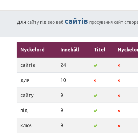
сайтів
для
сайту
під
seo
веб
просування
сайт
створ
Nyckelord
Innehåll
Titel
Nyckelo
сайтів
24
для
10
сайту
9
під
9
ключ
9