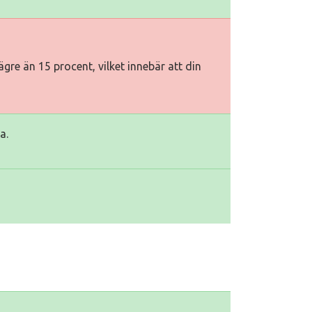
gre än 15 procent, vilket innebär att din
a.