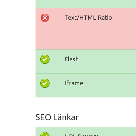
Text/HTML Ratio
Flash
Iframe
SEO Länkar