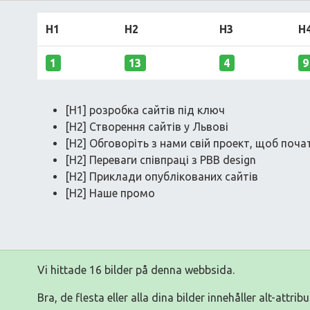
H1
H2
H3
H
1
13
4
9
[H1] розробка сайтів під ключ
[H2] Створення сайтів у Львові
[H2] Обговоріть з нами свій проект, щоб поча
[H2] Переваги співпраці з PBB design
[H2] Приклади опублікованих сайтів
[H2] Наше промо
Vi hittade 16 bilder på denna webbsida.
Bra, de flesta eller alla dina bilder innehåller alt-attribu