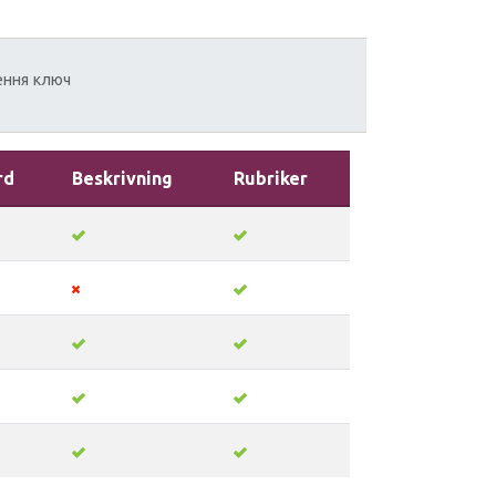
ення
ключ
rd
Beskrivning
Rubriker