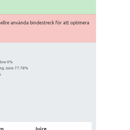
hellre använda bindestreck för att optimera
ollow 0%
ing Juice 77.78%
%
yp
Juice