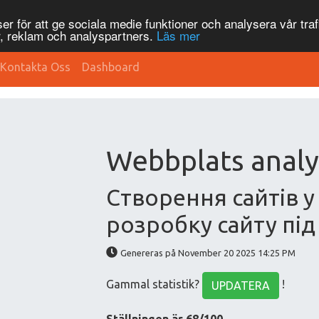
r för att ge sociala medie funktioner och analysera vår traf
, reklam och analyspartners.
Läs mer
Kontakta Oss
Dashboard
Webbplats analys
Cтворення сайтів у
розробку сайту пі
Genereras på November 20 2025 14:25 PM
Gammal statistik?
!
UPDATERA