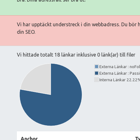
Vi har upptäckt understreck i din webbadress. Du bör 
din SEO.
Vi hittade totalt 18 länkar inklusive 0 länk(ar) till filer
Externa Länkar : noF
Externa Länkar : Pass
Interna Länkar 22.22
Anchor
T