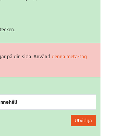
tecken.
ggar på din sida. Använd
denna meta-tag
Innehåll
Utvidga