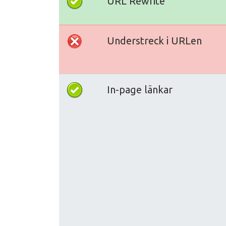
URL Rewrite
Understreck i URLen
In-page länkar