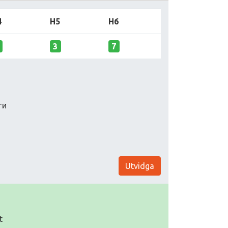
4
H5
H6
3
7
ти
Utvidga
t