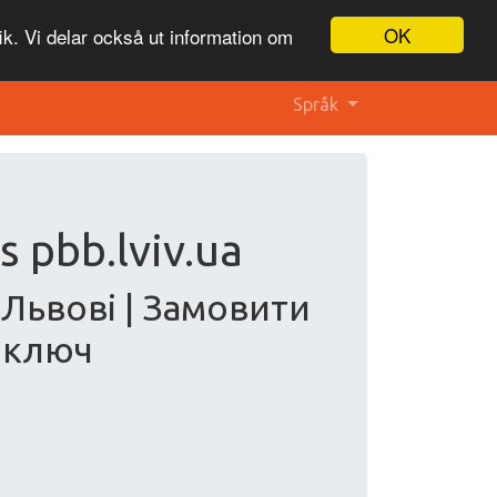
OK
ik. Vi delar också ut information om
Språk
 pbb.lviv.ua
 Львові | Замовити
д ключ