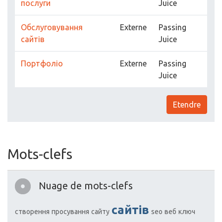
послуги
Juice
Обслуговування
Externe
Passing
сайтів
Juice
Портфоліо
Externe
Passing
Juice
Etendre
Mots-clefs
Nuage de mots-clefs
сайтів
створення
просування
сайту
seo
веб
ключ