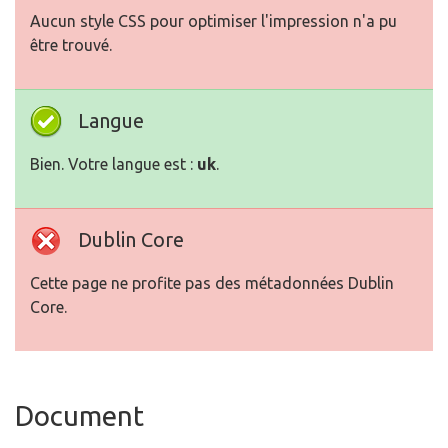
Aucun style CSS pour optimiser l'impression n'a pu
être trouvé.
Langue
Bien. Votre langue est :
uk
.
Dublin Core
Cette page ne profite pas des métadonnées Dublin
Core.
Document