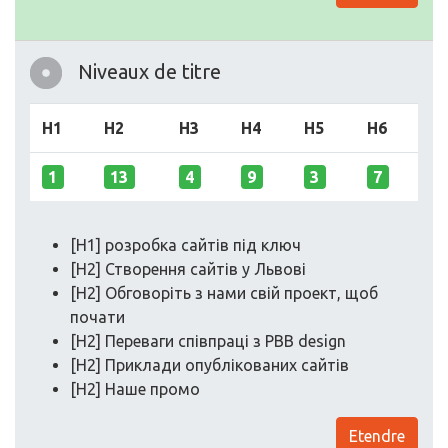
Niveaux de titre
H1
H2
H3
H4
H5
H6
1
13
4
9
3
7
[H1] розробка сайтів під ключ
[H2] Створення сайтів у Львові
[H2] Обговоріть з нами свій проект, щоб
почати
[H2] Переваги співпраці з PBB design
[H2] Приклади опублікованих сайтів
[H2] Наше промо
Etendre