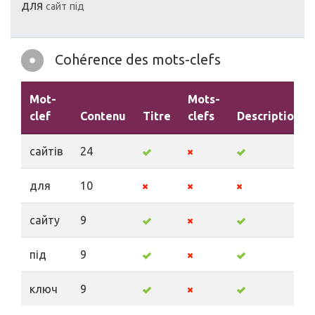
для
сайт
під
Cohérence des mots-clefs
Mot-
Mots-
clef
Contenu
Titre
clefs
Description
сайтів
24
для
10
сайту
9
під
9
ключ
9