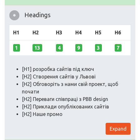
Headings
H1
H2
H3
H4
H5
H6
1
13
4
9
3
7
[H1] розробка сайтів під ключ
[H2] Створення сайтів у Львові
[H2] Обговоріть з нами свій проект, щоб
почати
[H2] Переваги співпраці з PBB design
[H2] Приклади опублікованих сайтів
[H2] Наше промо
Expand