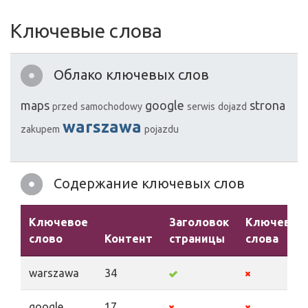
Ключевые слова
Облако ключевых слов
maps
google
strona
przed
samochodowy
serwis
dojazd
warszawa
zakupem
pojazdu
Содержание ключевых слов
Ключевое
Заголовок
Ключевые
слово
Контент
страницы
слова
warszawa
34
google
17