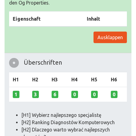
den Og Properties.
Eigenschaft
Inhalt
Ausklappen
Überschriften
H1
H2
H3
H4
H5
H6
1
3
6
0
0
0
[H1] Wybierz najlepszego specjalistę
[H2] Ranking Diagnostów Komputerowych
[H2] Dlaczego warto wybrać najlepszych