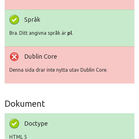
Språk
Bra. Ditt angivna språk är
pl
.
Dublin Core
Denna sida drar inte nytta utav Dublin Core.
Dokument
Doctype
HTML 5