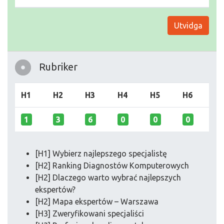
Utvidga
Rubriker
H1
H2
H3
H4
H5
H6
1
3
6
0
0
0
[H1] Wybierz najlepszego specjalistę
[H2] Ranking Diagnostów Komputerowych
[H2] Dlaczego warto wybrać najlepszych
ekspertów?
[H2] Mapa ekspertów – Warszawa
[H3] Zweryfikowani specjaliści