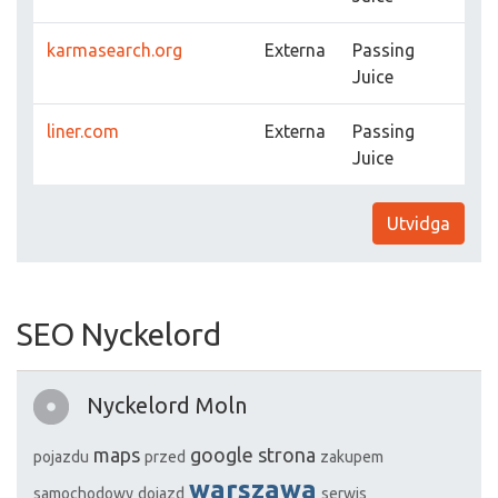
karmasearch.org
Externa
Passing
Juice
liner.com
Externa
Passing
Juice
Utvidga
SEO Nyckelord
Nyckelord Moln
maps
google
strona
pojazdu
przed
zakupem
warszawa
samochodowy
dojazd
serwis