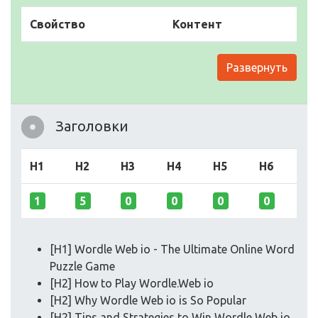
Свойство
Контент
Развернуть
Заголовки
H1
H2
H3
H4
H5
H6
1
5
0
0
0
0
[H1] Wordle Web io - The Ultimate Online Word
Puzzle Game
[H2] How to Play Wordle.Web io
[H2] Why Wordle Web io is So Popular
[H2] Tips and Strategies to Win Wordle Web io