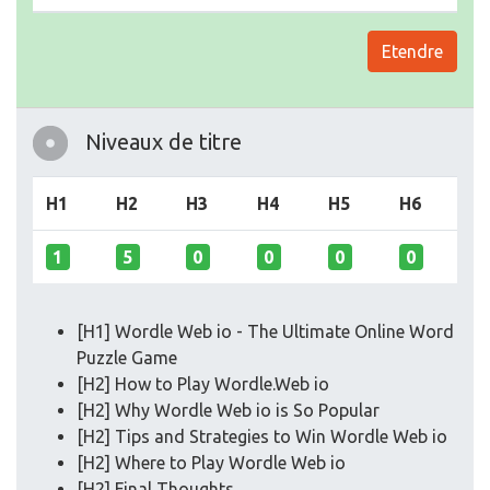
Etendre
Niveaux de titre
H1
H2
H3
H4
H5
H6
1
5
0
0
0
0
[H1] Wordle Web io - The Ultimate Online Word
Puzzle Game
[H2] How to Play Wordle.Web io
[H2] Why Wordle Web io is So Popular
[H2] Tips and Strategies to Win Wordle Web io
[H2] Where to Play Wordle Web io
[H2] Final Thoughts