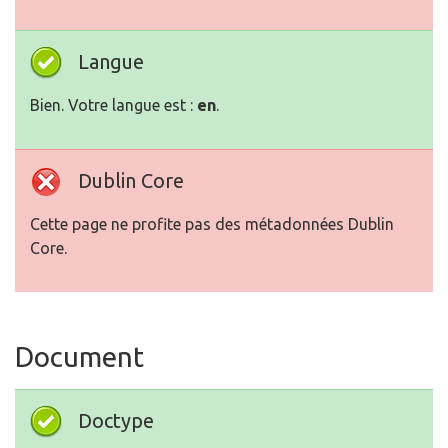
Langue
Bien. Votre langue est :
en
.
Dublin Core
Cette page ne profite pas des métadonnées Dublin
Core.
Document
Doctype