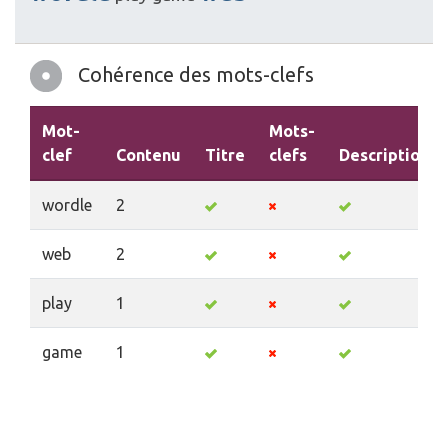
Cohérence des mots-clefs
Mot-
Mots-
clef
Contenu
Titre
clefs
Description
wordle
2
web
2
play
1
game
1