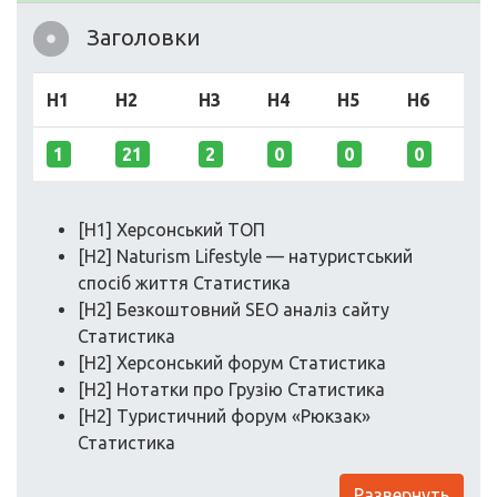
Заголовки
H1
H2
H3
H4
H5
H6
1
21
2
0
0
0
[H1] Херсонський ТОП
[H2] Naturism Lifestyle — натуристський
спосіб життя Статистика
[H2] Безкоштовний SEO аналіз сайту
Статистика
[H2] Херсонський форум Статистика
[H2] Нотатки про Грузію Статистика
[H2] Туристичний форум «Рюкзак»
Статистика
Развернуть