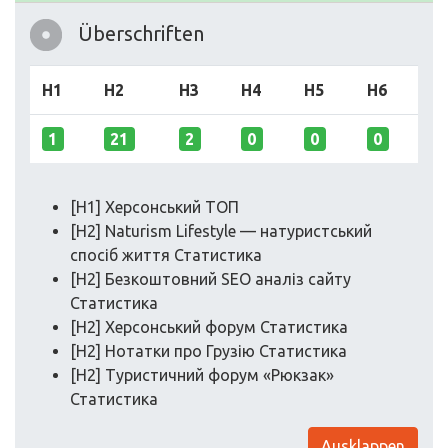
Überschriften
H1
H2
H3
H4
H5
H6
1
21
2
0
0
0
[H1] Херсонський ТОП
[H2] Naturism Lifestyle — натуристський
спосіб життя Статистика
[H2] Безкоштовний SEO аналіз сайту
Статистика
[H2] Херсонський форум Статистика
[H2] Нотатки про Грузію Статистика
[H2] Туристичний форум «Рюкзак»
Статистика
Ausklappen