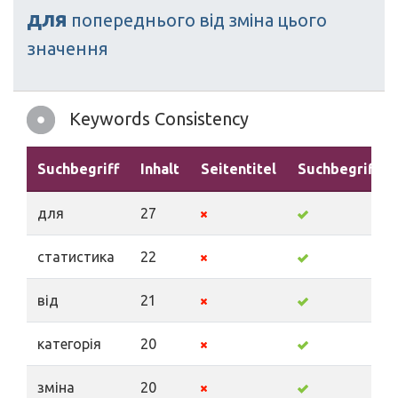
для
попереднього
від
зміна
цього
значення
Keywords Consistency
Suchbegriff
Inhalt
Seitentitel
Suchbegriffe
для
27
статистика
22
від
21
категорія
20
зміна
20