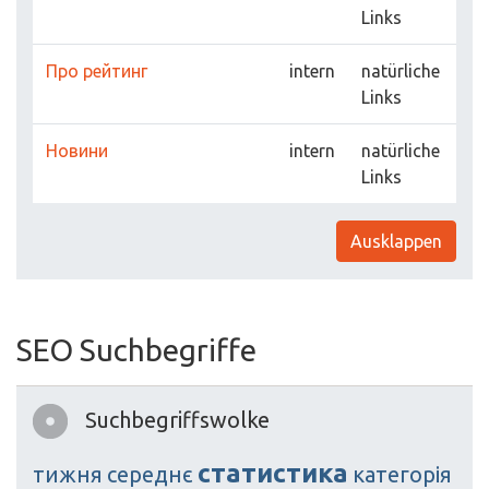
Links
Про рейтинг
intern
natürliche
Links
Новини
intern
natürliche
Links
Ausklappen
SEO Suchbegriffe
Suchbegriffswolke
статистика
тижня
середнє
категорія