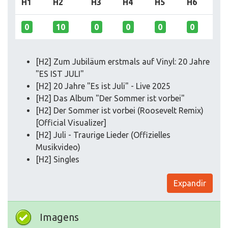
H1
H2
H3
H4
H5
H6
0
10
0
0
0
0
[H2] Zum Jubiläum erstmals auf Vinyl: 20 Jahre
"ES IST JULI"
[H2] 20 Jahre "Es ist Juli" - Live 2025
[H2] Das Album "Der Sommer ist vorbei"
[H2] Der Sommer ist vorbei (Roosevelt Remix)
[Official Visualizer]
[H2] Juli - Traurige Lieder (Offizielles
Musikvideo)
[H2] Singles
Expandir
Imagens