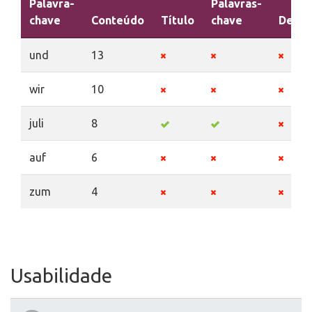
Palavra-
Palavras-
chave
Conteúdo
Título
chave
Descr
und
13
wir
10
juli
8
auf
6
zum
4
Usabilidade