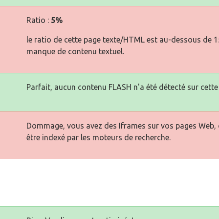
Ratio :
5%
le ratio de cette page texte/HTML est au-dessous de 15 
manque de contenu textuel.
Parfait, aucun contenu FLASH n'a été détecté sur cette
Dommage, vous avez des Iframes sur vos pages Web, ce
être indexé par les moteurs de recherche.