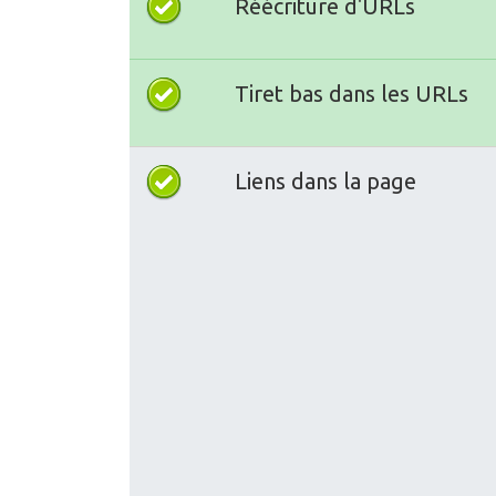
Réécriture d'URLs
Tiret bas dans les URLs
Liens dans la page