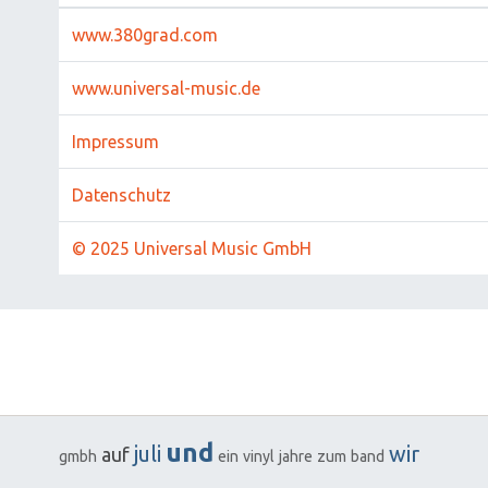
www.380grad.com
www.universal-music.de
Impressum
Datenschutz
© 2025 Universal Music GmbH
und
juli
wir
auf
gmbh
ein
vinyl
jahre
zum
band