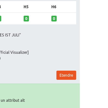
4
H5
H6
0
0
ES IST JULI"
icial Visualizer]
)
Etendre
un attribut alt