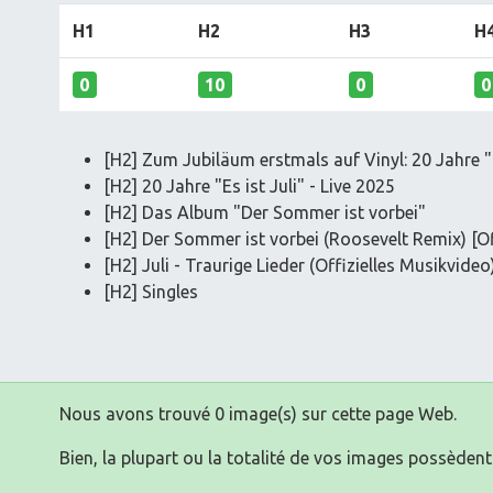
H1
H2
H3
H
0
10
0
0
[H2] Zum Jubiläum erstmals auf Vinyl: 20 Jahre "
[H2] 20 Jahre "Es ist Juli" - Live 2025
[H2] Das Album "Der Sommer ist vorbei"
[H2] Der Sommer ist vorbei (Roosevelt Remix) [Off
[H2] Juli - Traurige Lieder (Offizielles Musikvideo
[H2] Singles
Nous avons trouvé 0 image(s) sur cette page Web.
Bien, la plupart ou la totalité de vos images possèdent 