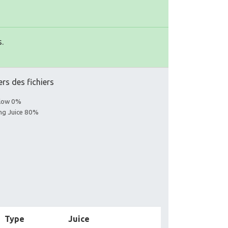
.
ers des fichiers
llow 0%
ing Juice 80%
Type
Juice