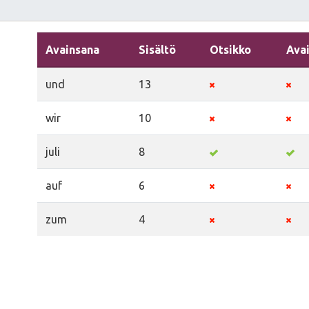
Avainsana
Sisältö
Otsikko
Ava
und
13
wir
10
juli
8
auf
6
zum
4