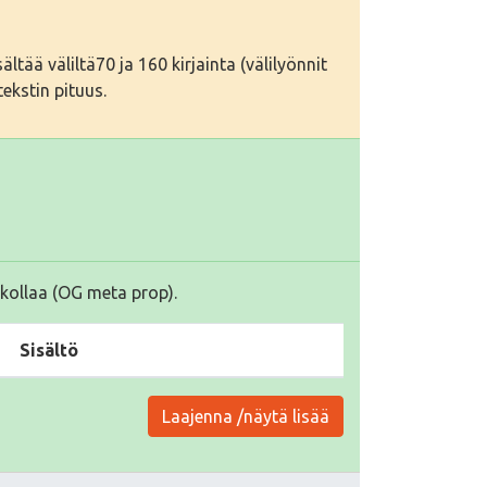
tää väliltä70 ja 160 kirjainta (välilyönnit
ekstin pituus.
kollaa (OG meta prop).
Sisältö
Laajenna /näytä lisää