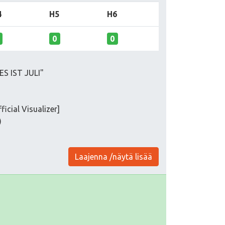
4
H5
H6
0
0
ES IST JULI"
icial Visualizer]
)
Laajenna /näytä lisää