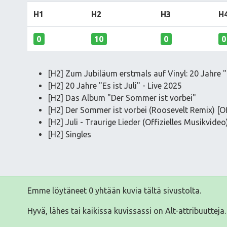
H1
H2
H3
H
0
10
0
0
[H2] Zum Jubiläum erstmals auf Vinyl: 20 Jahre "
[H2] 20 Jahre "Es ist Juli" - Live 2025
[H2] Das Album "Der Sommer ist vorbei"
[H2] Der Sommer ist vorbei (Roosevelt Remix) [Off
[H2] Juli - Traurige Lieder (Offizielles Musikvideo
[H2] Singles
Emme löytäneet 0 yhtään kuvia tältä sivustolta.
Hyvä, lähes tai kaikissa kuvissassi on Alt-attribuutteja.