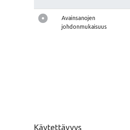
Avainsanojen
johdonmukaisuus
Käytettävyys