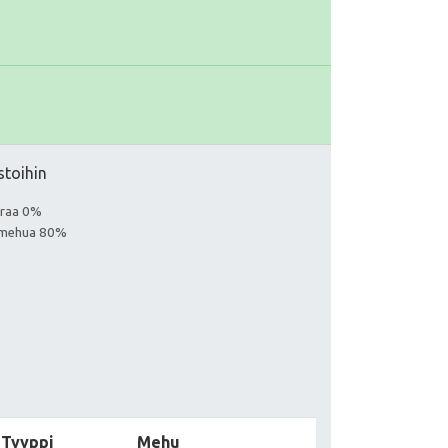
stoihin
euraa 0%
aa mehua 80%
Tyyppi
Mehu