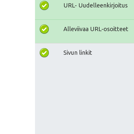
URL- Uudelleenkirjoitus
Alleviivaa URL-osoitteet
Sivun linkit