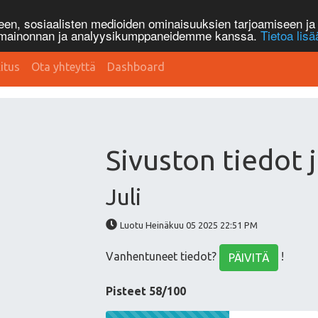
n, sosiaalisten medioiden ominaisuuksien tarjoamiseen ja 
, mainonnan ja analyysikumppaneidemme kanssa.
Tietoa lisä
itus
Ota yhteyttä
Dashboard
Sivuston tiedot j
Juli
Luotu Heinäkuu 05 2025 22:51 PM
Vanhentuneet tiedot?
!
PÄIVITÄ
Pisteet 58/100