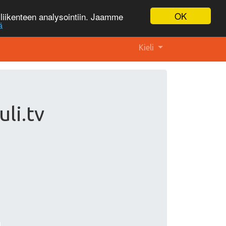
OK
liikenteen analysointiin. Jaamme
ä
Kieli
uli.tv