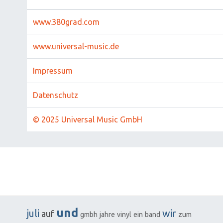
www.380grad.com
www.universal-music.de
Impressum
Datenschutz
© 2025 Universal Music GmbH
und
juli
wir
auf
gmbh
jahre
vinyl
ein
band
zum