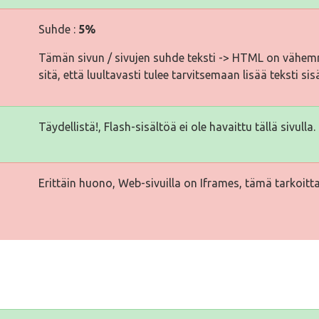
Suhde :
5%
Tämän sivun / sivujen suhde teksti -> HTML on vähemm
sitä, että luultavasti tulee tarvitsemaan lisää teksti sis
Täydellistä!, Flash-sisältöä ei ole havaittu tällä sivulla.
Erittäin huono, Web-sivuilla on Iframes, tämä tarkoitta