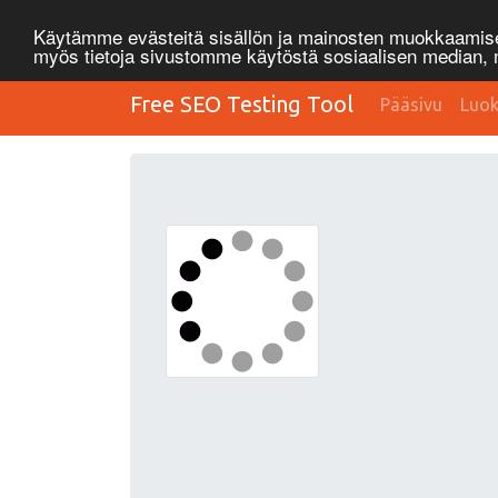
Käytämme evästeitä sisällön ja mainosten muokkaamisee
myös tietoja sivustomme käytöstä sosiaalisen median
Free SEO Testing Tool
Pääsivu
Luok