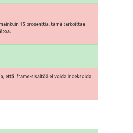
äinkuin 15 prosenttia, tämä tarkoittaa
ältöä.
a, että Iframe-sisältöä ei voida indeksoida.