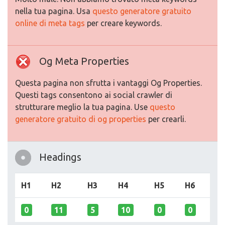
nella tua pagina. Usa
questo generatore gratuito
online di meta tags
per creare keywords.
Og Meta Properties
Questa pagina non sfrutta i vantaggi Og Properties.
Questi tags consentono ai social crawler di
strutturare meglio la tua pagina. Use
questo
generatore gratuito di og properties
per crearli.
Headings
H1
H2
H3
H4
H5
H6
0
11
5
10
0
0