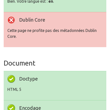
Bien. Votre langue est :
en
.
Dublin Core
Cette page ne profite pas des métadonnées Dublin
Core.
Document
Doctype
HTML 5
Encodage