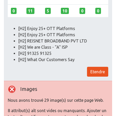
0
11
5
10
0
0
[H2] Enjoy 25+ OTT Platforms
[H2] Enjoy 25+ OTT Platforms
[H2] REISNET BROADBAND PVT LTD
[H2] We are Class - "A" ISP​
[H2] 91325 91325
[H2] What Our Customers Say
Etendre
Images
Nous avons trouvé 29 image(s) sur cette page Web.
8 attribut(s) alt sont vides ou manquants. Ajouter un