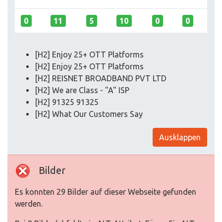
0
11
5
10
0
0
[H2] Enjoy 25+ OTT Platforms
[H2] Enjoy 25+ OTT Platforms
[H2] REISNET BROADBAND PVT LTD
[H2] We are Class - "A" ISP​
[H2] 91325 91325
[H2] What Our Customers Say
Ausklappen
Bilder
Es konnten 29 Bilder auf dieser Webseite gefunden
werden.