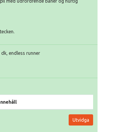
-spil med udfordrende baner og hurtig
tecken.
e dk, endless runner
Innehåll
Utvidga