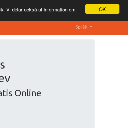
OK
ik. Vi delar också ut information om
Språk
s
ev
atis Online