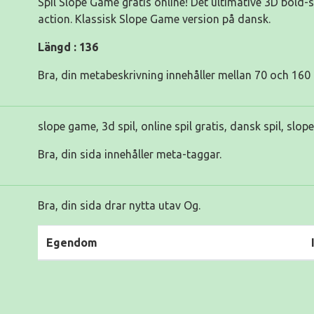
Spil Slope Game gratis online! Det ultimative 3D bold
action. Klassisk Slope Game version på dansk.
Längd : 136
Bra, din metabeskrivning innehåller mellan 70 och 160 
slope game, 3d spil, online spil gratis, dansk spil, slop
Bra, din sida innehåller meta-taggar.
Bra, din sida drar nytta utav Og.
Egendom