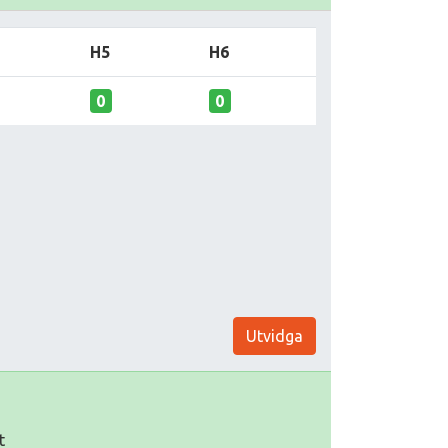
H5
H6
0
0
Utvidga
t