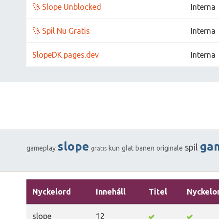
🚀 Slope Unblocked
Interna
🚀 Spil Nu Gratis
Interna
SlopeDK.pages.dev
Interna
slope
ga
spil
gameplay
kun
glat
banen
originale
gratis
Nyckelord
Innehåll
Titel
Nyckelo
slope
12