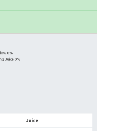
ollow 0%
ing Juice 0%
Juice