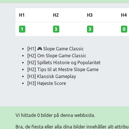
H1
H2
H3
H4
1
3
3
0
[H1] 🎮 Slope Game Classic
[H2] Om Slope Game Classic
[H2] Spillets Historie og Popularitet
[H2] Tips til at Mestre Slope Game
[H3] Klassisk Gameplay
[H3] Højeste Score
Vi hittade 0 bilder på denna webbsida.
Bra, de flesta eller alla dina bilder innehåller alt-attribu