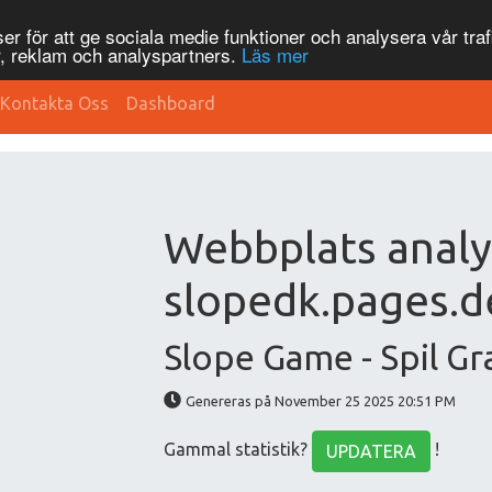
r för att ge sociala medie funktioner och analysera vår traf
, reklam och analyspartners.
Läs mer
Kontakta Oss
Dashboard
Webbplats analy
slopedk.pages.d
Slope Game - Spil Gr
Genereras på November 25 2025 20:51 PM
Gammal statistik?
!
UPDATERA