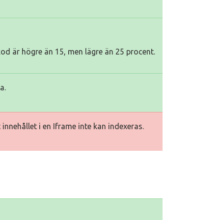
kod är högre än 15, men lägre än 25 procent.
a.
innehållet i en Iframe inte kan indexeras.