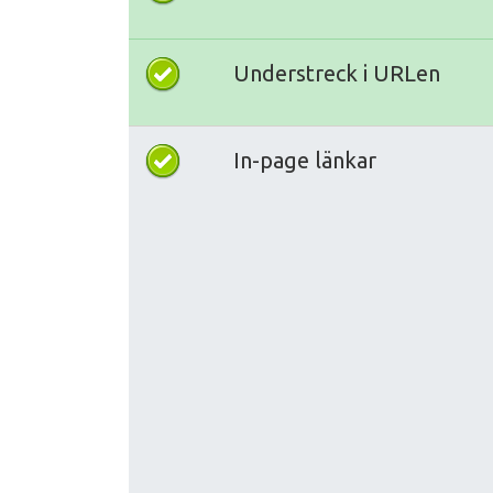
Understreck i URLen
In-page länkar