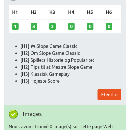
H1
H2
H3
H4
H5
H6
1
3
3
0
0
0
[H1] 🎮 Slope Game Classic
[H2] Om Slope Game Classic
[H2] Spillets Historie og Popularitet
[H2] Tips til at Mestre Slope Game
[H3] Klassisk Gameplay
[H3] Højeste Score
Etendre
Images
Nous avons trouvé 0 image(s) sur cette page Web.