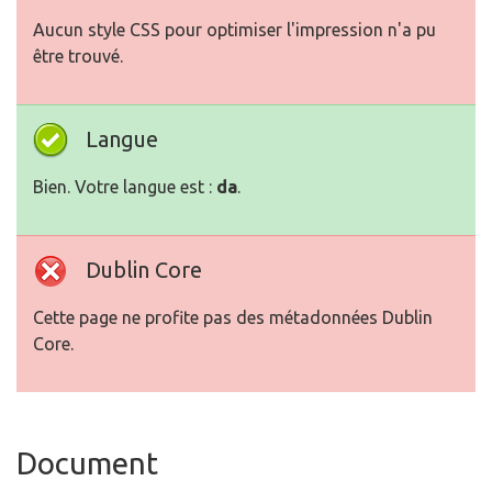
Aucun style CSS pour optimiser l'impression n'a pu
être trouvé.
Langue
Bien. Votre langue est :
da
.
Dublin Core
Cette page ne profite pas des métadonnées Dublin
Core.
Document