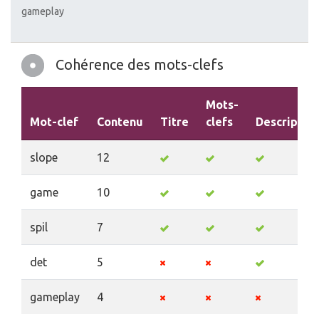
gameplay
Cohérence des mots-clefs
Mots-
Mot-clef
Contenu
Titre
clefs
Descriptio
slope
12
game
10
spil
7
det
5
gameplay
4