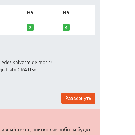
H5
H6
2
4
uedes salvarte de morir?
egístrate GRATIS»
Развернуть
ативный текст, поисковые роботы будут