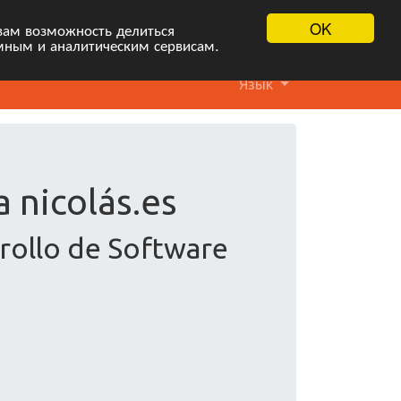
OK
вам возможность делиться
мным и аналитическим сервисам.
Язык
 nicolás.es
rrollo de Software