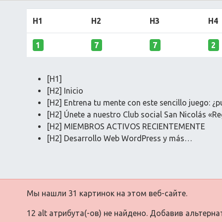
H1
H2
H3
H4
1
7
7
2
[H1]
[H2] Inicio
[H2] Entrena tu mente con este sencillo juego: ¿p
[H2] Únete a nuestro Club social San Nicolás «R
[H2] MIEMBROS ACTIVOS RECIENTEMENTE
[H2] Desarrollo Web WordPress y más…
Мы нашли 31 картинок на этом веб-сайте.
12 alt атрибута(-ов) не найдено. Добавив альтерн