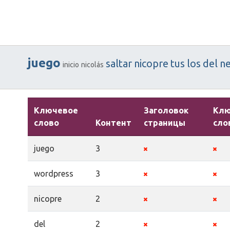
juego
saltar
nicopre
tus
los
del
ne
inicio
nicolás
Ключевое
Заголовок
Кл
слово
Контент
страницы
сло
juego
3
wordpress
3
nicopre
2
del
2