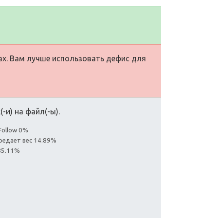
ах. Вам лучше использовать дефис для
-и) на файл(-ы).
Follow 0%
редает вес 14.89%
85.11%