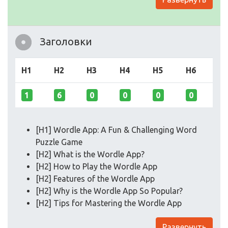
Заголовки
H1
H2
H3
H4
H5
H6
1
6
0
0
0
0
[H1] Wordle App: A Fun & Challenging Word
Puzzle Game
[H2] What is the Wordle App?
[H2] How to Play the Wordle App
[H2] Features of the Wordle App
[H2] Why is the Wordle App So Popular?
[H2] Tips for Mastering the Wordle App
Развернуть