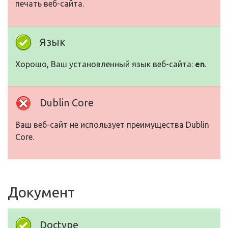
печать веб-сайта.
Язык
Хорошо, Ваш установленный язык веб-сайта:
en
.
Dublin Core
Ваш веб-сайт не использует преимущества Dublin
Core.
Документ
Doctype