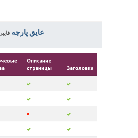
عایق
پارچه
فایب
ючевые
Описание
ва
страницы
Заголовки