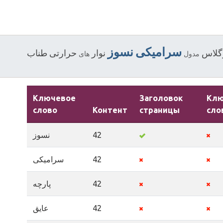
سرامیکی
نسوز
رگلاس
نوار
حرارتی
طناب
مدول
های
Ключевое
Заголовок
Кл
слово
Контент
страницы
сло
نسوز
42
سرامیکی
42
پارچه
42
عایق
42