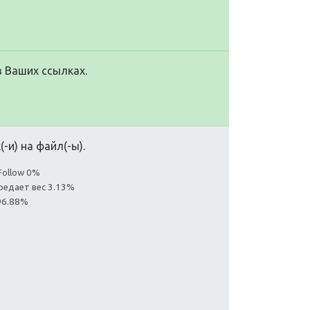
в Ваших ссылках.
-и) на файл(-ы).
Follow 0%
редает вес 3.13%
96.88%