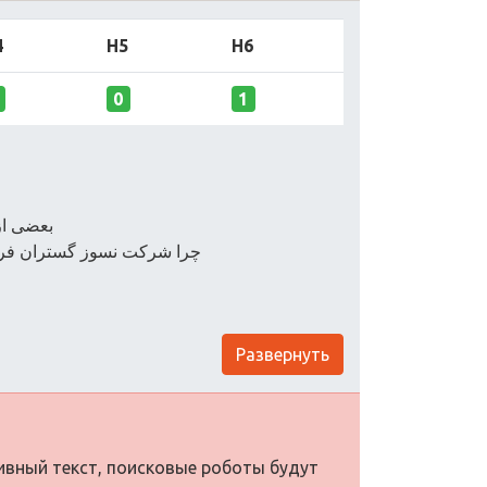
4
H5
H6
0
1
بعضی از 
چرا شرکت نسوز گستران فرآذر 
Развернуть
тивный текст, поисковые роботы будут