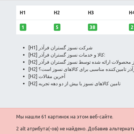
H1
H2
H3
H
1
5
38
2
[H1] شرکت نسوز گستران فرآذر
[H2] کالا و خدمات نسوز گستران فرآذر:
[H2] محصولات ارائه شده توسط نسوز گستران فرآذر
[H2] تامین‌کننده مناسبی برای کالاهای نسوز است؟
[H2] آخرین مقالات
[H2] تامین کالاهای نسوز با بیش از دو دهه تجربه
Мы нашли 61 картинок на этом веб-сайте.
2 alt атрибута(-ов) не найдено. Добавив альтерна