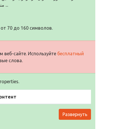
منسوجات نسوز ،محصولات سرامیکی ،میکا، پلیمرهای صنعتی و ...
от 70 до 160 символов.
м веб-сайте. Используйте
бесплатный
вые слова.
operties.
онтент
Развернуть