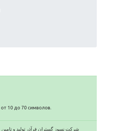
от 10 до 70 символов.
شرکت نسوز گستران فرآذر تولید و تامین  :