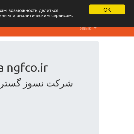
OK
вам возможность делиться
мным и аналитическим сервисам.
Язык
 ngfco.ir
شرکت نسوز گستران ف