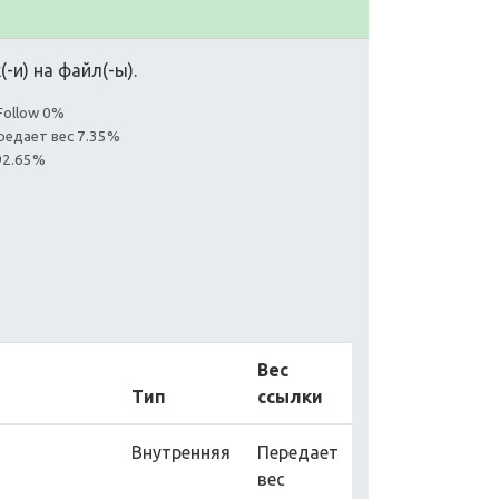
-и) на файл(-ы).
Follow 0%
редает вес 7.35%
92.65%
Вес
Тип
ссылки
Внутренняя
Передает
вес