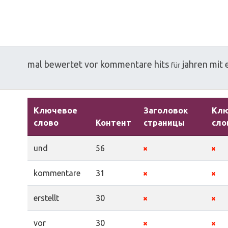
mal
bewertet
vor
kommentare
hits
jahren
mit
für
Ключевое
Заголовок
Кл
слово
Контент
страницы
сло
und
56
kommentare
31
erstellt
30
vor
30