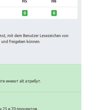
H5
H6
0
0
enst, mit dem Benutzer Lesezeichen von
 und freigeben können.
те имеют alt атрибут.
 25 и 70 процентов.