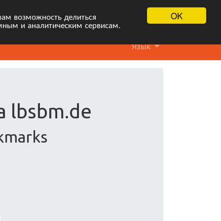
OK
вам возможность делиться
мным и аналитическим сервисам.
Язык
а lbsbm.de
okmarks