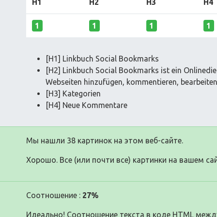
H1
H2
H3
H4
1
1
1
1
[H1] Linkbuch Social Bookmarks
[H2] Linkbuch Social Bookmarks ist ein Onlinedi
Webseiten hinzufügen, kommentieren, bearbeiten
[H3] Kategorien
[H4] Neue Kommentare
Мы нашли 38 картинок на этом веб-сайте.
Хорошо. Все (или почти все) картинки на вашем сай
Соотношение :
27%
Идеально! Соотношение текста в коде HTML между