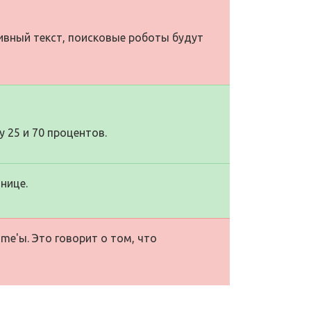
тивный текст, поисковые роботы будут
 25 и 70 процентов.
нице.
me'ы. Это говорит о том, что