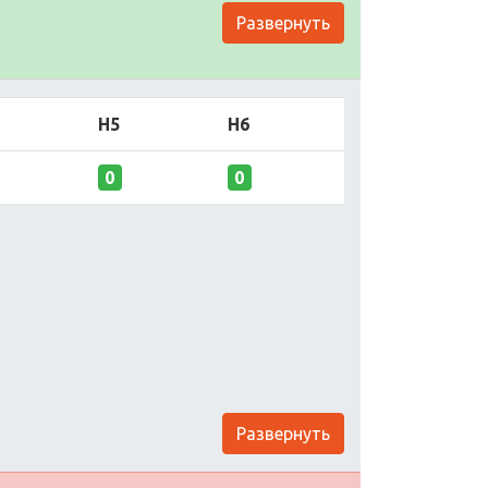
Развернуть
H5
H6
0
0
Развернуть