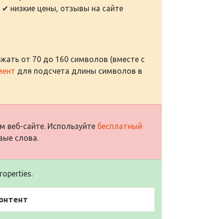
 ✔ низкие цены, отзывы на сайте
жать от 70 до 160 символов (вместе с
мент
для подсчета длины символов в
м веб-сайте. Используйте
бесплатный
вые слова.
operties.
онтент