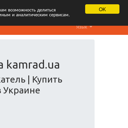
OK
вам возможность делиться
мным и аналитическим сервисам.
Язык
а kamrad.ua
атель | Купить
в Украине