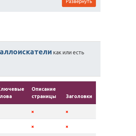
Развернуть
аллоискатели
как
или
есть
Ключевые
Описание
слова
страницы
Заголовки