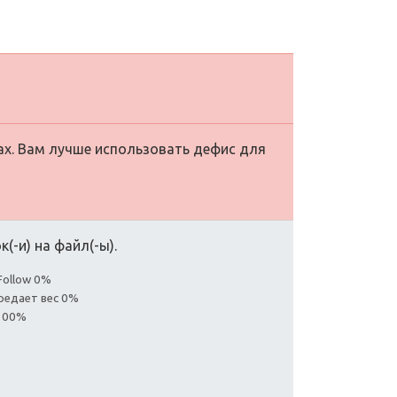
ах. Вам лучше использовать дефис для
(-и) на файл(-ы).
Follow 0%
редает вес 0%
 100%