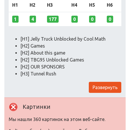
H1
H2
H3
H4
H5
H6
1
4
177
0
0
0
[H1] Jelly Truck Unblocked by Cool Math
[H2] Games
[H2] About this game
[H2] TBG95 Unblocked Games
[H2] OUR SPONSORS
[H3] Tunnel Rush
Развернуть
Картинки
Мы нашли 360 картинок на этом веб-сайте.