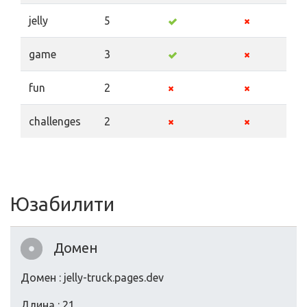
jelly
5
game
3
fun
2
challenges
2
Юзабилити
Домен
Домен : jelly-truck.pages.dev
Длина : 21