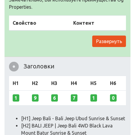
Properties.
Свойство
Контент
Развернуть
Заголовки
H1
H2
H3
H4
H5
H6
1
9
6
7
1
0
[H1] Jeep Bali - Bali Jeep Ubud Sunrise & Sunset
[H2] BALI JEEP | Jeep Bali 4WD Black Lava
Mount Batur Sunrise & Sunset