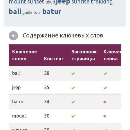
jeep
mount
sunset
sunrise
trekking
ubud
bali
batur
guide
tour
Содержание ключевых слов
Ключевое
Заголовок
Ключевые
слово
Контент
страницы
слова
bali
38
jeep
35
batur
34
mount
30