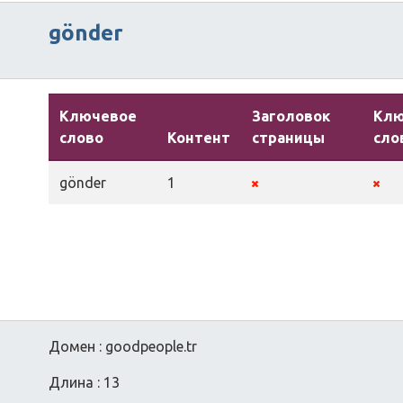
gönder
Ключевое
Заголовок
Кл
слово
Контент
страницы
сло
gönder
1
Домен : goodpeople.tr
Длина : 13