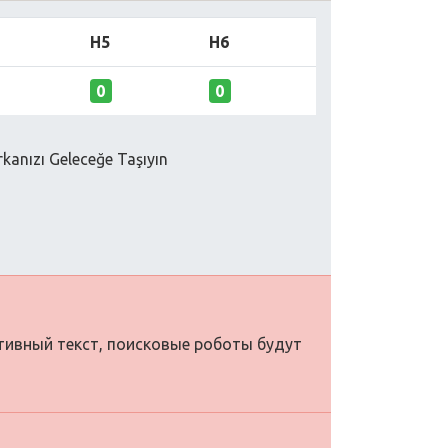
H5
H6
0
0
rkanızı Geleceğe Taşıyın
ативный текст, поисковые роботы будут