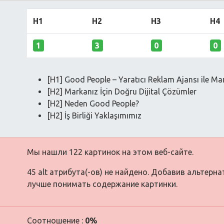
H1
H2
H3
H4
1
3
0
0
[H1] Good People – Yaratıcı Reklam Ajansı ile Ma
[H2] Markanız İçin Doğru Dijital Çözümler
[H2] Neden Good People?
[H2] İş Birliği Yaklaşımımız
Мы нашли 122 картинок на этом веб-сайте.
45 alt атрибута(-ов) не найдено. Добавив альтерн
лучше понимать содержание картинки.
Соотношение :
0%