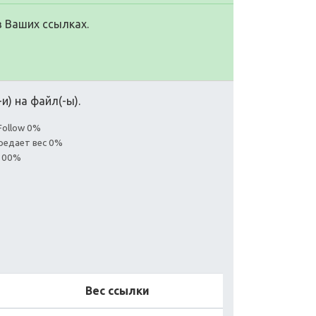
в Ваших ссылках.
и) на файл(-ы).
Follow 0%
редает вес 0%
 100%
Вес ссылки