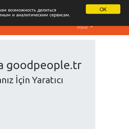
OK
вам возможность делиться
мным и аналитическим сервисам.
Язык
а goodpeople.tr
ız İçin Yaratıcı