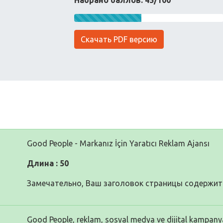
Набрано баллов: 45/100
Скачать PDF версию
Good People - Markanız İçin Yaratıcı Reklam Ajansı
Длина : 50
Замечательно, Ваш заголовок страницы содержит 
Good People, reklam, sosyal medya ve dijital kampany