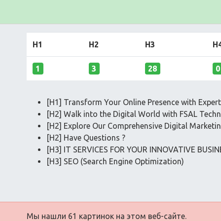
H1
H2
H3
H
1
3
28
0
[H1] Transform Your Online Presence with Exper
[H2] Walk into the Digital World with FSAL Tech
[H2] Explore Our Comprehensive Digital Marketin
[H2] Have Questions ?
[H3] IT SERVICES FOR YOUR INNOVATIVE BUSIN
[H3] SEO (Search Engine Optimization)
Мы нашли 61 картинок на этом веб-сайте.