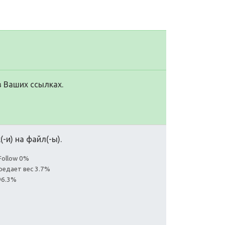
в Ваших ссылках.
-и) на файл(-ы).
Follow 0%
редает вес 3.7%
96.3%