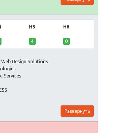
4
H5
H6
4
0
t Web Design Solutions
nologies
g Services
ESS
Развернуть