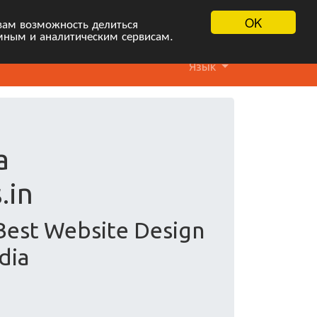
OK
вам возможность делиться
мным и аналитическим сервисам.
Язык
а
.in
Best Website Design
dia