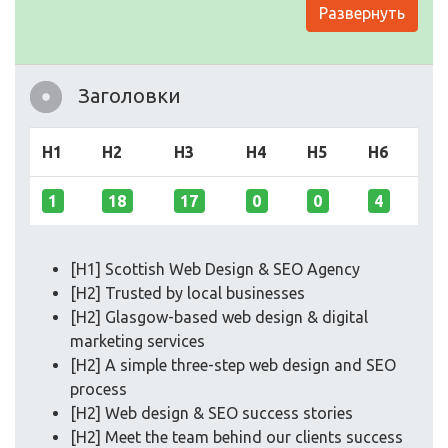
Развернуть
Заголовки
H1
H2
H3
H4
H5
H6
1
18
17
0
0
4
[H1] Scottish Web Design & SEO Agency
[H2] Trusted by local businesses
[H2] Glasgow-based web design & digital
marketing services
[H2] A simple three-step web design and SEO
process
[H2] Web design & SEO success stories
[H2] Meet the team behind our clients success