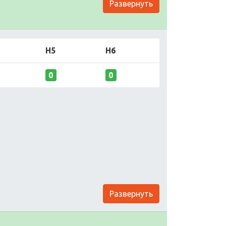
Развернуть
H5
H6
0
0
Развернуть