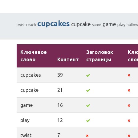
cupcakes
cupcake
game
play
twist
reach
same
hallo
Ключевое
Заголовок
Кл
слово
Контент
страницы
сло
cupcakes
39
cupcake
21
game
16
play
12
twist
7