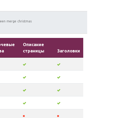
ween
merge
christmas
ючевые
Описание
ва
страницы
Заголовки