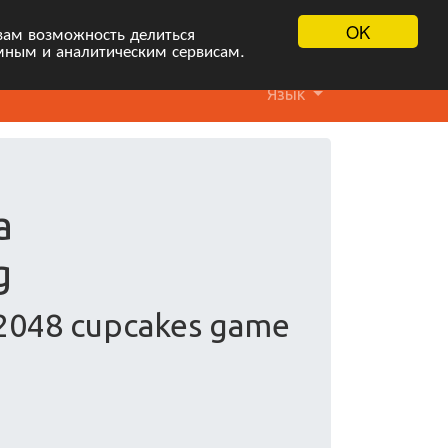
OK
вам возможность делиться
мным и аналитическим сервисам.
Язык
а
g
 2048 cupcakes game