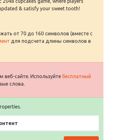
sic 2048 cupcakes game, where players
updated & satisfy your sweet tooth!
жать от 70 до 160 символов (вместе с
мент
для подсчета длины символов в
м веб-сайте. Используйте
бесплатный
вые слова.
operties.
онтент