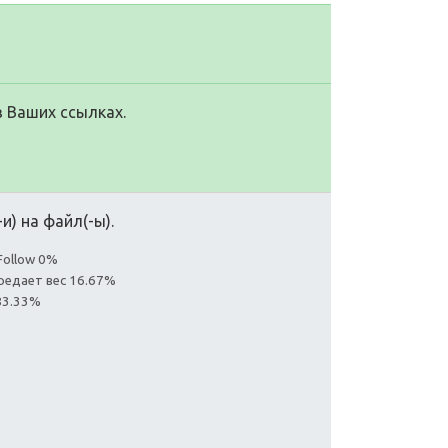
в Ваших ссылках.
и) на файл(-ы).
Follow 0%
редает вес 16.67%
83.33%