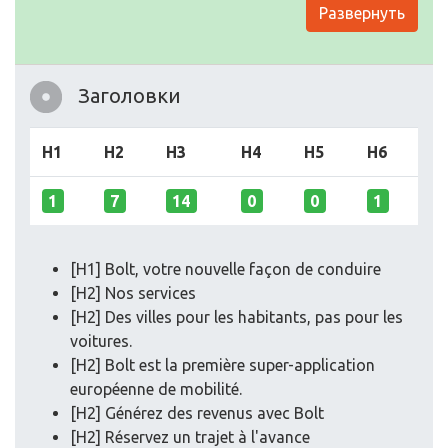
Развернуть
Заголовки
H1
H2
H3
H4
H5
H6
1
7
14
0
0
1
[H1] Bolt, votre nouvelle façon de conduire
[H2] Nos services
[H2] Des villes pour les habitants, pas pour les
voitures.
[H2] Bolt est la première super-application
européenne de mobilité.
[H2] Générez des revenus avec Bolt
[H2] Réservez un trajet à l'avance