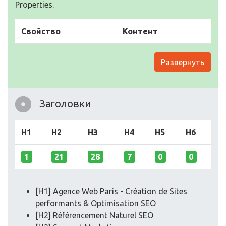
Properties.
Свойство
Контент
Развернуть
Заголовки
H1
H2
H3
H4
H5
H6
1
21
28
7
0
0
[H1] Agence Web Paris - Création de Sites
performants & Optimisation SEO
[H2] Référencement Naturel SEO