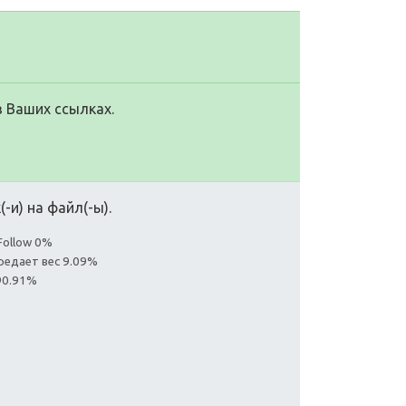
в Ваших ссылках.
-и) на файл(-ы).
Follow 0%
редает вес 9.09%
90.91%