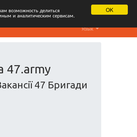
OK
вам возможность делиться
мным и аналитическим сервисам.
Язык
а 47.army
акансії 47 Бригади