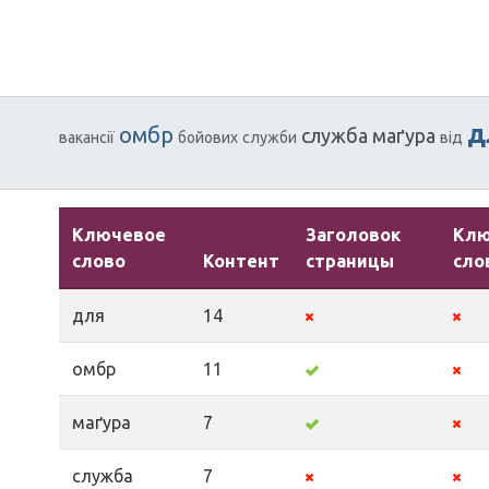
д
омбр
служба
маґура
вакансії
бойових
служби
від
Ключевое
Заголовок
Кл
слово
Контент
страницы
сло
для
14
омбр
11
маґура
7
служба
7