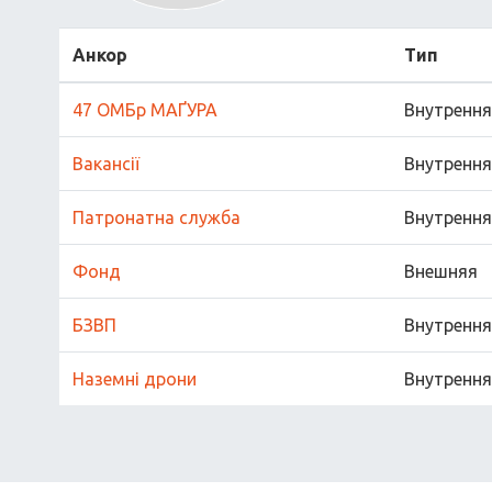
Анкор
Тип
47 ОМБр МАҐУРА
Внутренн
Вакансії
Внутренн
Патронатна служба
Внутренн
Фонд
Внешняя
БЗВП
Внутренн
Наземні дрони
Внутренн