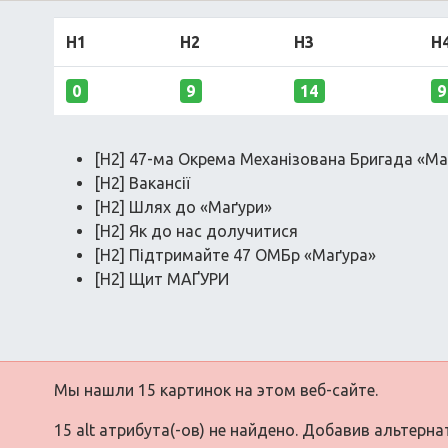
H1
H2
H3
H
0
9
14
9
[H2] 47-ма Окрема Механізована Бригада «Ма
[H2] Вакансії
[H2] Шлях до «Маґури»
[H2] Як до нас долучитися
[H2] Підтримайте 47 ОМБр «Маґура»
[H2] Щит МАҐУРИ
Мы нашли 15 картинок на этом веб-сайте.
15 alt атрибута(-ов) не найдено. Добавив альтерн