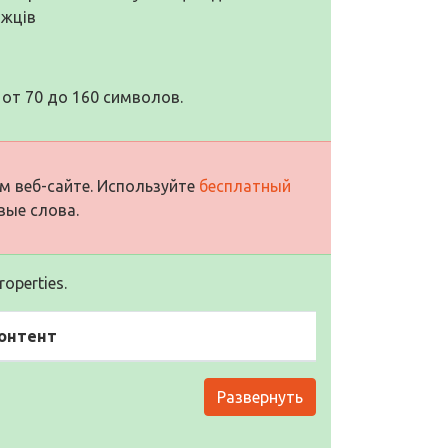
ожців
от 70 до 160 символов.
м веб-сайте. Используйте
бесплатный
вые слова.
operties.
онтент
Развернуть