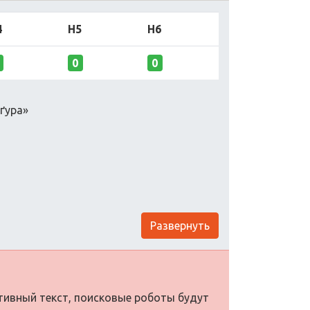
4
H5
H6
0
0
ґура»
Развернуть
ативный текст, поисковые роботы будут