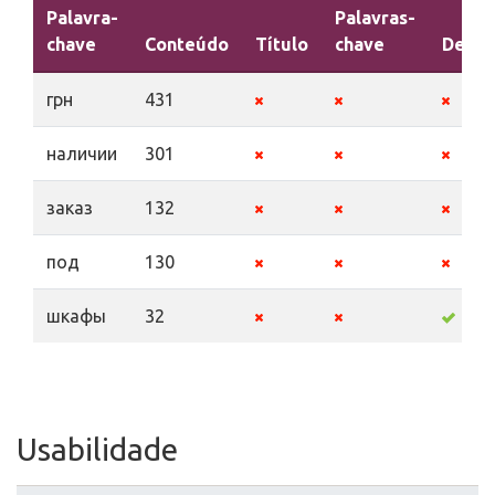
Palavra-
Palavras-
chave
Conteúdo
Título
chave
Descr
грн
431
наличии
301
заказ
132
под
130
шкафы
32
Usabilidade