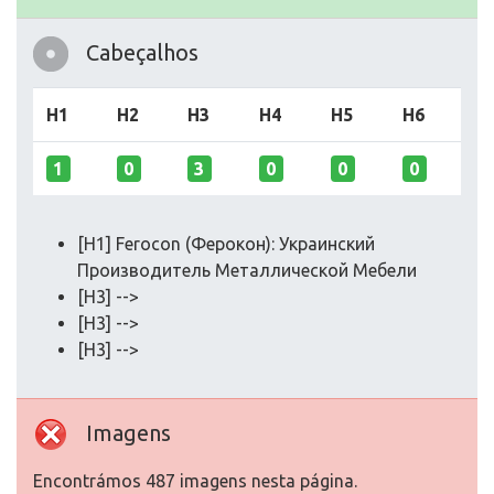
Cabeçalhos
H1
H2
H3
H4
H5
H6
1
0
3
0
0
0
[H1] Ferocon (Ферокон): Украинский
Производитель Металлической Мебели
[H3] -->
[H3] -->
[H3] -->
Imagens
Encontrámos 487 imagens nesta página.