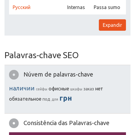
Русский
Internas
Passa sumo
Expandir
Palavras-chave SEO
Núvem de palavras-chave
наличии
офисные
нет
заказ
сейфы
шкафы
грн
обязательное
под
для
Consistência das Palavras-chave