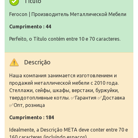
Título
Ferocon | Производитель Металлической Мебели
Cumprimento : 44
Perfeito, o Título contém entre 10 e 70 caracteres.
Descrição
Наша компания занимается изготовлением и
продажей металлической мебели с 2010 года.
Стеллажи, сейфы, шкафы, верстаки, буржуйки,
твердотопливные котлы. ✅Гарантия ✅Доставка
✅Опт, розница
Cumprimento : 184
Idealmente, a Descrição META deve conter entre 70 e
160 caracteres (incluíndo espaços).