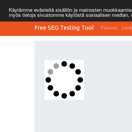
Käytämme evästeitä sisällön ja mainosten muokkaamisee
myös tietoja sivustomme käytöstä sosiaalisen median
Free SEO Testing Tool
Pääsivu
Luok