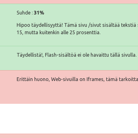
Suhde :
31%
Hipoo täydellisyyttä! Tämä sivu /sivut sisältää tekst
15, mutta kuitenkin alle 25 prosenttia.
Täydellistä!, Flash-sisältöä ei ole havaittu tällä sivulla.
Erittäin huono, Web-sivuilla on Iframes, tämä tarkoitta