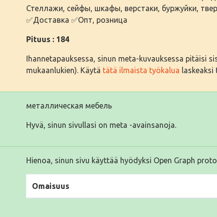
Стеллажи, сейфы, шкафы, верстаки, буржуйки, тв
✅Доставка ✅Опт, розница
Pituus : 184
Ihannetapauksessa, sinun meta-kuvauksessa pitäisi sisäl
mukaanlukien). Käytä
tätä ilmaista työkalua
laskeaksi t
металлическая мебель
Hyvä, sinun sivullasi on meta -avainsanoja.
Hienoa, sinun sivu käyttää hyödyksi Open Graph proto
Omaisuus