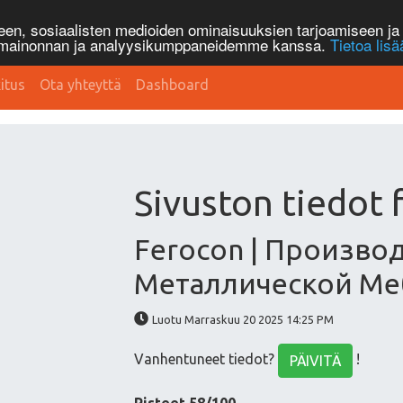
n, sosiaalisten medioiden ominaisuuksien tarjoamiseen ja 
, mainonnan ja analyysikumppaneidemme kanssa.
Tietoa lisä
itus
Ota yhteyttä
Dashboard
Sivuston tiedot 
Ferocon | Произво
Металлической Ме
Luotu Marraskuu 20 2025 14:25 PM
Vanhentuneet tiedot?
!
PÄIVITÄ