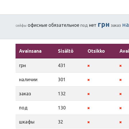
грн
н
офисные
обязательное
нет
под
заказ
сейфы
Avainsana
Sisältö
Otsikko
Ava
грн
431
наличии
301
заказ
132
под
130
шкафы
32