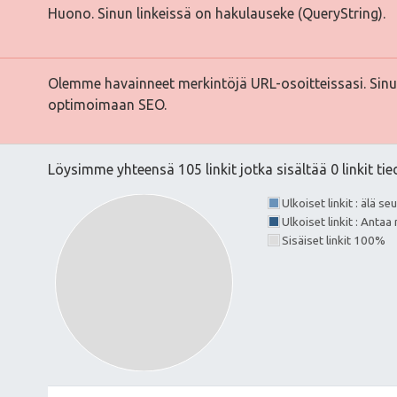
Huono. Sinun linkeissä on hakulauseke (QueryString).
Olemme havainneet merkintöjä URL-osoitteissasi. Sinun
optimoimaan SEO.
Löysimme yhteensä 105 linkit jotka sisältää 0 linkit ti
Ulkoiset linkit : älä s
Ulkoiset linkit : Anta
Sisäiset linkit 100%