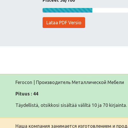
Pisteet 58/100
Lataa PDF Versio
Ferocon | Производитель Металлической Мебели
Pituus : 44
Täydellistä, otsikkosi sisältää väliltä 10 ja 70 kirjainta.
Наша компания занимается изготовлением и прода