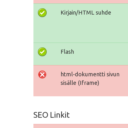
Kirjain/HTML suhde
Flash
html-dokumentti sivun
sisälle (Iframe)
SEO Linkit