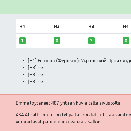
H1
H2
H3
H4
1
0
3
0
[H1] Ferocon (Ферокон): Украинский Произв
[H3] -->
[H3] -->
[H3] -->
Emme löytäneet 487 yhtään kuvia tältä sivustolta.
434 Alt-attribuutit on tyhjiä tai poistettu. Lisää vaihto
ymmärtävät paremmin kuvatesi sisällön.