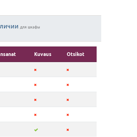
аличии
для
шкафы
insanat
Kuvaus
Otsikot