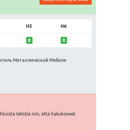
H5
H6
0
0
одитель Металлической Мебели
ehtoista tekstiä niin, että hakukoneet