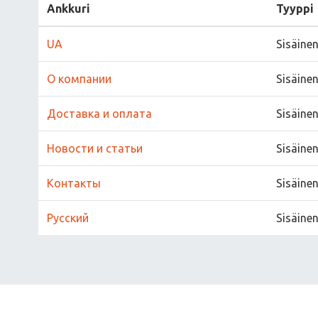
Ankkuri
Tyyppi
UA
Sisäine
О компании
Sisäine
Доставка и оплата
Sisäine
Новости и статьи
Sisäine
Контакты
Sisäine
Русский
Sisäine