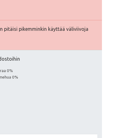
 pitäisi pikemminkin käyttää väliviivoja
edostoihin
euraa 0%
a mehua 0%