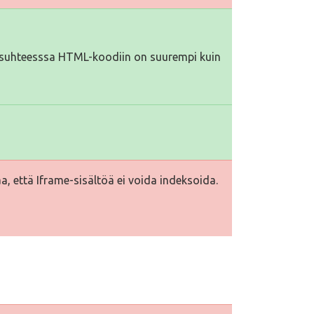
iä suhteesssa HTML-koodiin on suurempi kuin
a, että Iframe-sisältöä ei voida indeksoida.