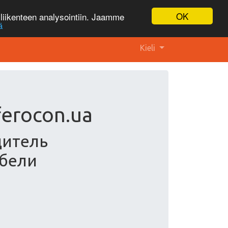
OK
liikenteen analysointiin. Jaamme
ä
Kieli
ferocon.ua
дитель
бели