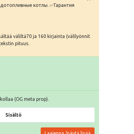
ердотопливные котлы. ✅Гарантия
tää väliltä70 ja 160 kirjainta (välilyönnit
ekstin pituus.
kollaa (OG meta prop).
Sisältö
Laajenna /näytä lisää