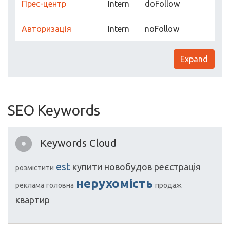
Прес-центр
Intern
doFollow
Авторизація
Intern
noFollow
Expand
SEO Keywords
Keywords Cloud
est
купити
новобудов
реєстрація
розмістити
нерухомість
реклама
головна
продаж
квартир