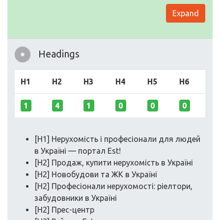
Expand
Headings
H1
H2
H3
H4
H5
H6
1
4
1
0
0
0
[H1] Нерухомість і професіонали для людей
в Україні — портал Est!
[H2] Продаж, купити нерухомість в Україні
[H2] Новобудови та ЖК в Україні
[H2] Професіонали нерухомості: ріелтори,
забудовники в Україні
[H2] Прес-центр