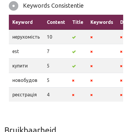
Keywords Consistentie
Keyword
Content
Title
Keywords
Desc
нерухомість
10
est
7
купити
5
новобудов
5
реєстрація
4
Bruikbaarheid