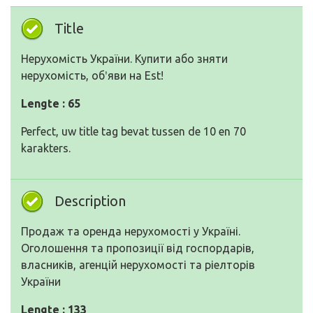
Title
Нерухомість України. Купити або зняти
нерухомість, обʹяви на Est!
Lengte : 65
Perfect, uw title tag bevat tussen de 10 en 70
karakters.
Description
Продаж та оренда нерухомості у Україні.
Оголошення та пропозиції від госпордарів,
власників, агенцій нерухомості та ріелторів
України
Lengte : 133