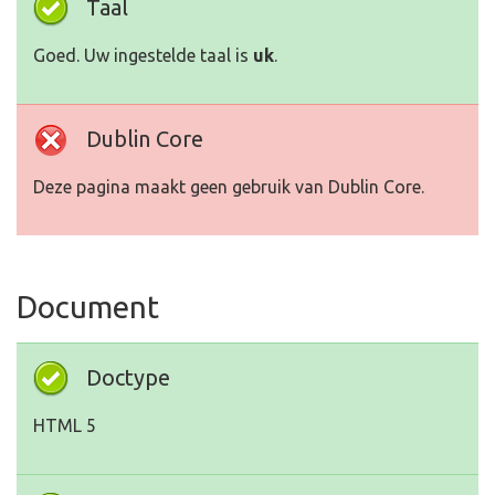
Taal
Goed. Uw ingestelde taal is
uk
.
Dublin Core
Deze pagina maakt geen gebruik van Dublin Core.
Document
Doctype
HTML 5