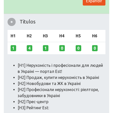
Expandir
Titulos
H1
H2
H3
H4
H5
H6
1
4
1
0
0
0
[H1] Нерухомість і професіонали для людей
в Україні — портал Est!
[H2] Продаж, купити нерухомість в Україні
[H2] Новобудови та ЖК в Україні
[H2] Професіонали нерухомості: ріелтори,
забудовники в Україні
[H2] Прес-центр
[H3] Рейтинг Est: