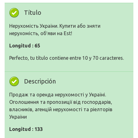
Título
Нерухомість України. Купити або зняти
нерухомість, обʹяви на Est!
Longitud : 65
Perfecto, tu título contiene entre 10 y 70 caracteres.
Descripción
Продаж та оренда нерухомості у Україні.
Оголошення та пропозиції від госпордарів,
власників, агенцій нерухомості та ріелторів
України
Longitud : 133