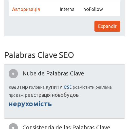
Авторизація
Interna
noFollow
Expandir
Palabras Clave SEO
Nube de Palabras Clave
est
квартир
купити
головна
розмістити
реклама
реєстрація
новобудов
продаж
нерухомість
Consistencia de las Palabras Clave