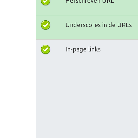
Herschreven URL
Underscores in de URLs
In-page links