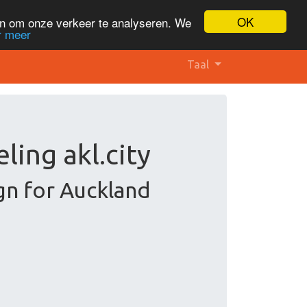
OK
en om onze verkeer te analyseren. We
r meer
Taal
ing akl.city
gn for Auckland