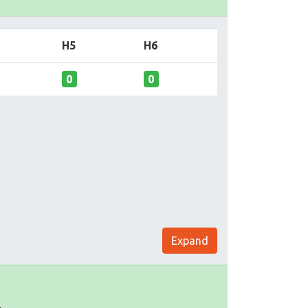
H5
H6
0
0
Expand