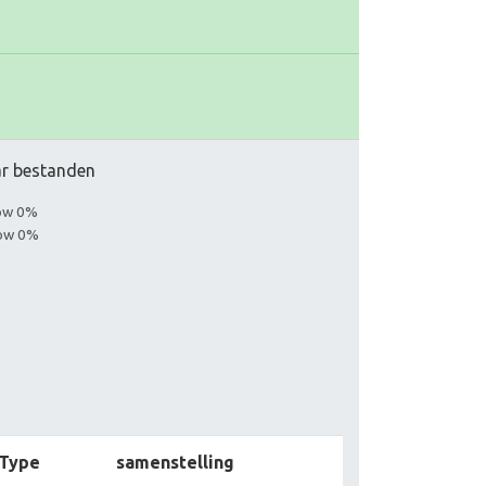
aar bestanden
low 0%
low 0%
Type
samenstelling