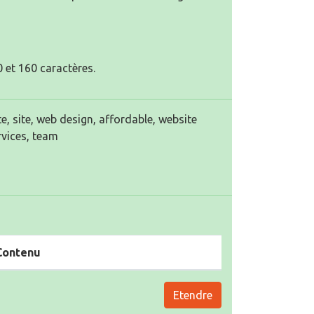
 et 160 caractères.
, site, web design, affordable, website
rvices, team
Contenu
Etendre