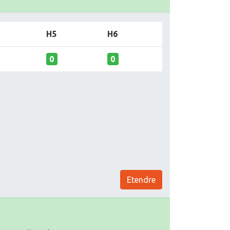
H5
H6
0
0
Etendre