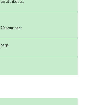
un attribut alt
 70 pour cent.
 page.