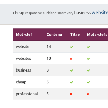
websit
cheap
business
responsive
auckland
smart
very
Mot-clef
Contenu
Titre
Mots-clefs
website
14
websites
10
business
8
cheap
6
professional
5