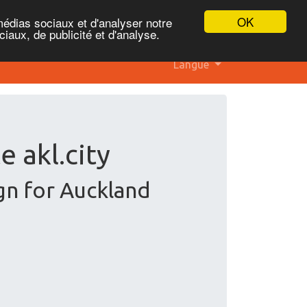
OK
médias sociaux et d'analyser notre
iaux, de publicité et d'analyse.
Langue
e akl.city
gn for Auckland