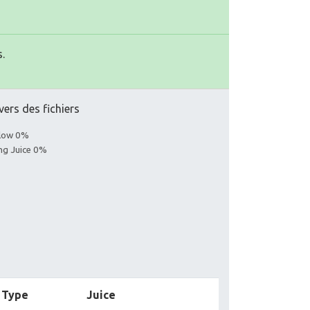
.
vers des fichiers
llow 0%
ing Juice 0%
Type
Juice