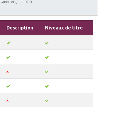
din
ltaner
erbjuder
Description
Niveaux de titre