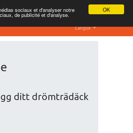
OK
médias sociaux et d'analyser notre
iaux, de publicité et d'analyse.
Langue
te
ygg ditt drömträdäck