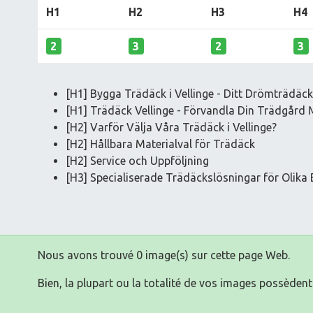
H1
H2
H3
H4
2
3
2
3
[H1] Bygga Trädäck i Vellinge - Ditt Drömträdäc
[H1] Trädäck Vellinge - Förvandla Din Trädgård 
[H2] Varför Välja Våra Trädäck i Vellinge?
[H2] Hållbara Materialval för Trädäck
[H2] Service och Uppföljning
[H3] Specialiserade Trädäckslösningar för Olika
Nous avons trouvé 0 image(s) sur cette page Web.
Bien, la plupart ou la totalité de vos images possèdent 