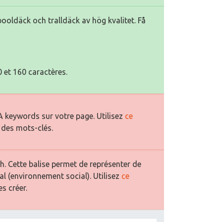
pooldäck och tralldäck av hög kvalitet. Få
 et 160 caractères.
 keywords sur votre page. Utilisez
ce
 des mots-clés.
. Cette balise permet de représenter de
al (environnement social). Utilisez
ce
s créer.