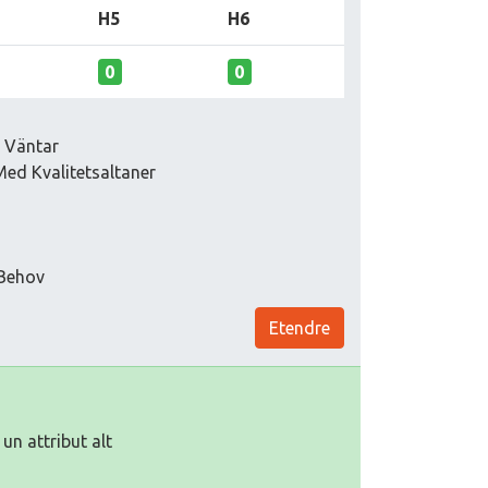
H5
H6
0
0
k Väntar
Med Kvalitetsaltaner
 Behov
Etendre
un attribut alt