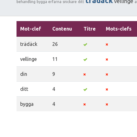
trädäck
vellinge
behandling
bygga
erfarna
snickare
ditt
a
Mot-clef
Contenu
Titre
Mots-clefs
trädäck
26
vellinge
11
din
9
ditt
4
bygga
4