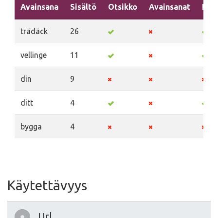
Avainsana
Sisältö
Otsikko
Avainsanat
Kuv
trädäck
26
vellinge
11
din
9
ditt
4
bygga
4
Käytettävyys
Url