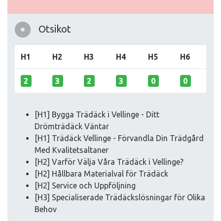
Otsikot
H1
H2
H3
H4
H5
H6
2
3
2
3
0
0
[H1] Bygga Trädäck i Vellinge - Ditt
Drömträdäck Väntar
[H1] Trädäck Vellinge - Förvandla Din Trädgård
Med Kvalitetsaltaner
[H2] Varför Välja Våra Trädäck i Vellinge?
[H2] Hållbara Materialval för Trädäck
[H2] Service och Uppföljning
[H3] Specialiserade Trädäckslösningar för Olika
Behov