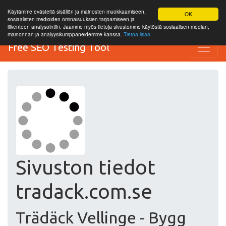
Käytämme evästeitä sisällön ja mainosten muokkaamiseen,
OK
sosiaalisten medioiden ominaisuuksien tarjoamiseen ja
liikenteen analysointiin. Jaamme myös tietoja sivustomme käytöstä sosiaalisen median,
mainonnan ja analyysikumppaneidemme kanssa.
Tietoa lisää
Free SEO Testing Tool
Sivuston tiedot
tradack.com.se
Trädäck Vellinge - Bygg