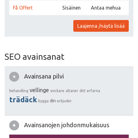
Få Offert
Sisäinen
Antaa mehua
Laajenna /näytä lisää
SEO avainsanat
Avainsana pilvi
vellinge
behandling
snickare
altaner
ditt
erfarna
trädäck
din
bygga
erbjuder
Avainsanojen johdonmukaisuus