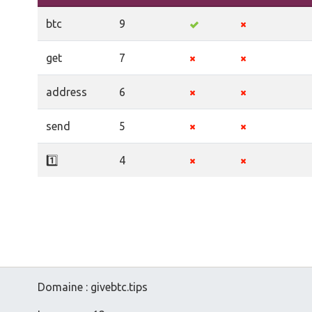
btc
9
get
7
address
6
send
5
1️⃣
4
Domaine : givebtc.tips