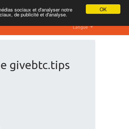
OK
médias sociaux et d'analyser notre
iaux, de publicité et d'analyse.
Langue
e givebtc.tips