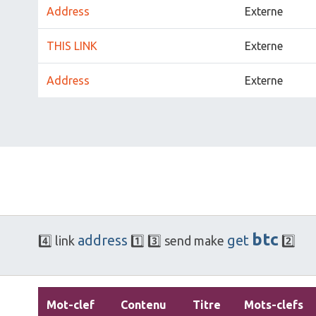
Address
Externe
THIS LINK
Externe
Address
Externe
btc
address
get
4️⃣
link
1️⃣
3️⃣
send
make
2️⃣
Mot-clef
Contenu
Titre
Mots-clefs