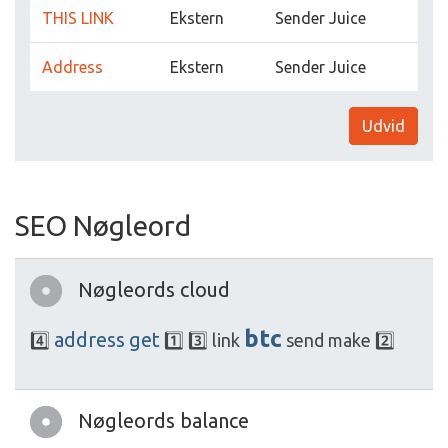
THIS LINK
Ekstern
Sender Juice
Address
Ekstern
Sender Juice
Udvid
SEO Nøgleord
Nøgleords cloud
btc
address
get
4️⃣
1️⃣
3️⃣
link
send
make
2️⃣
Nøgleords balance