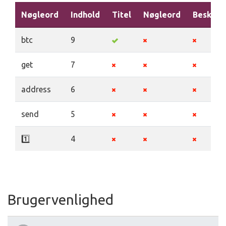
Nøgleord
Indhold
Titel
Nøgleord
Beskriv
btc
9
get
7
address
6
send
5
1️⃣
4
Brugervenlighed