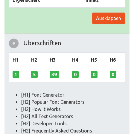
Eigenschaft
Inhalt
Ausklappen
Überschriften
H1
H2
H3
H4
H5
H6
1
5
39
0
0
0
[H1] Font Generator
[H2] Popular Font Generators
[H2] How It Works
[H2] All Text Generators
[H2] Developer Tools
[H2] Frequently Asked Questions