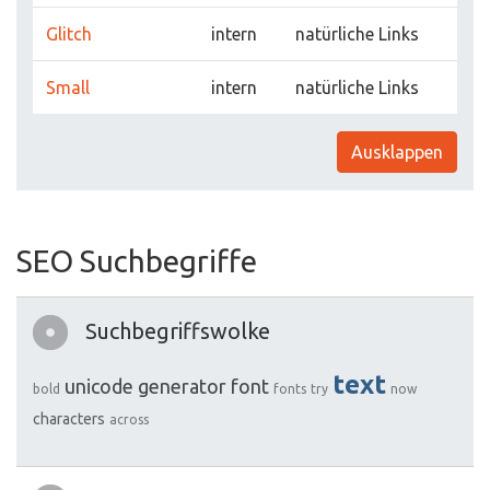
Glitch
intern
natürliche Links
Small
intern
natürliche Links
Ausklappen
SEO Suchbegriffe
Suchbegriffswolke
text
unicode
generator
font
bold
fonts
try
now
characters
across