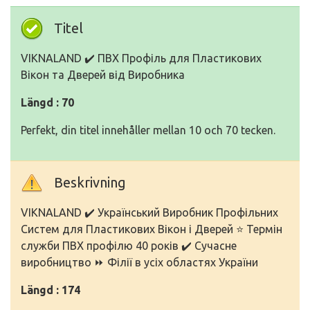
Titel
VIKNALAND ✔️ ПВХ Профіль для Пластикових
Вікон та Дверей від Виробника
Längd : 70
Perfekt, din titel innehåller mellan 10 och 70 tecken.
Beskrivning
VIKNALAND ✔️ Український Виробник Профільних
Систем для Пластикових Вікон і Дверей ⭐ Термін
служби ПВХ профілю 40 років ✔️ Сучасне
виробництво ⏩ Філії в усіх областях України
Längd : 174