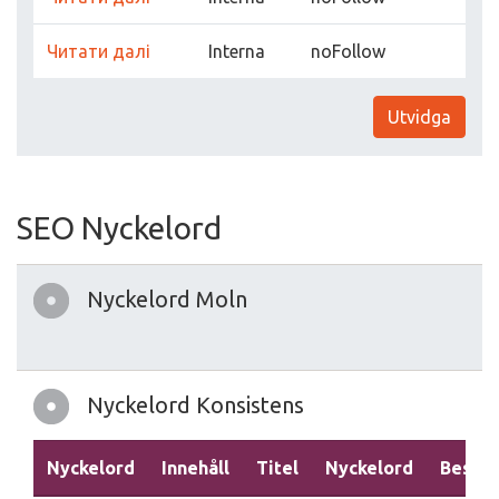
Читати далі
Interna
noFollow
Utvidga
SEO Nyckelord
Nyckelord Moln
Nyckelord Konsistens
Nyckelord
Innehåll
Titel
Nyckelord
Beskri