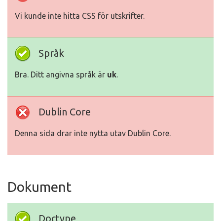
Vi kunde inte hitta CSS för utskrifter.
Språk
Bra. Ditt angivna språk är
uk
.
Dublin Core
Denna sida drar inte nytta utav Dublin Core.
Dokument
Doctype