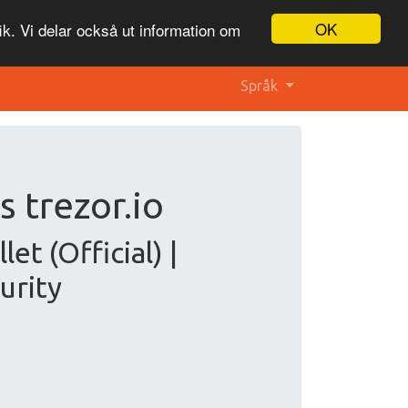
OK
ik. Vi delar också ut information om
Språk
 trezor.io
t (Official) |
urity