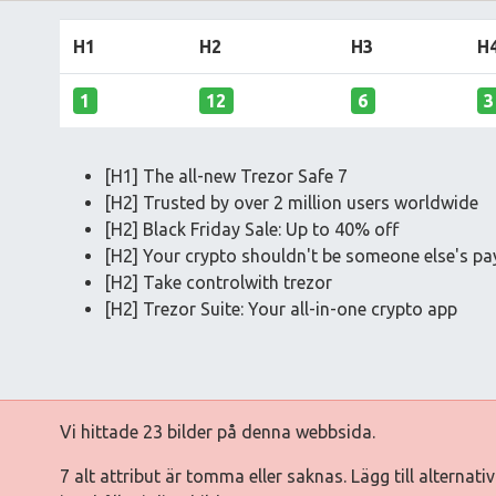
H1
H2
H3
H
1
12
6
3
[H1] The all-new Trezor Safe 7
[H2] Trusted by over 2 million users worldwide
[H2] Black Friday Sale: Up to 40% off
[H2] Your crypto shouldn't be someone else's p
[H2] Take controlwith trezor
[H2] Trezor Suite: Your all-in-one crypto app
Vi hittade 23 bilder på denna webbsida.
7 alt attribut är tomma eller saknas. Lägg till alternat