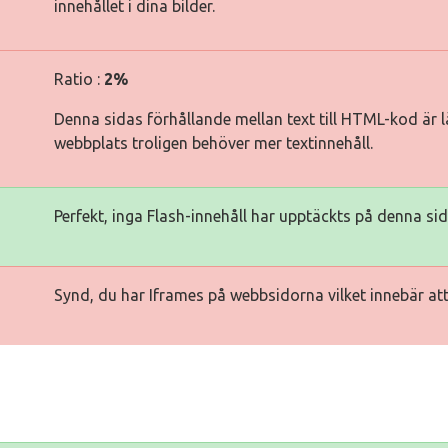
innehållet i dina bilder.
Ratio :
2%
Denna sidas förhållande mellan text till HTML-kod är lä
webbplats troligen behöver mer textinnehåll.
Perfekt, inga Flash-innehåll har upptäckts på denna sid
Synd, du har Iframes på webbsidorna vilket innebär att 