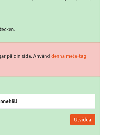
tecken.
ggar på din sida. Använd
denna meta-tag
Innehåll
Utvidga