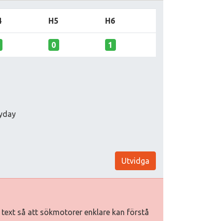
4
H5
H6
0
1
ayday
Utvidga
iv text så att sökmotorer enklare kan förstå