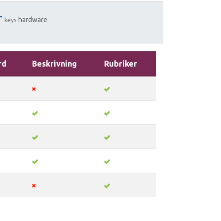
r
hardware
keys
rd
Beskrivning
Rubriker