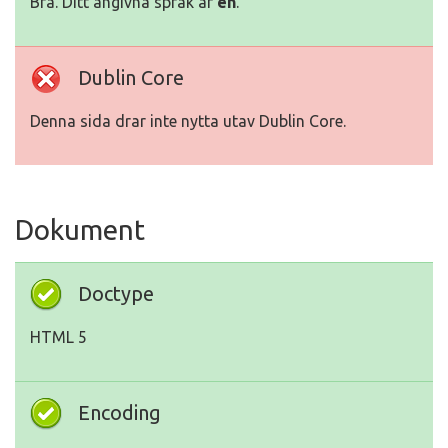
Bra. Ditt angivna språk är
en
.
Dublin Core
Denna sida drar inte nytta utav Dublin Core.
Dokument
Doctype
HTML 5
Encoding