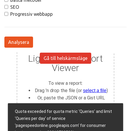
Bästa metoder
SEO
Progressiv webbapp
Analysera
Gå till helskärmsläge