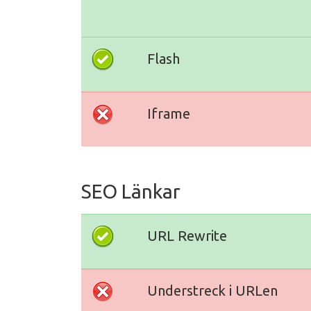
Flash
Iframe
SEO Länkar
URL Rewrite
Understreck i URLen