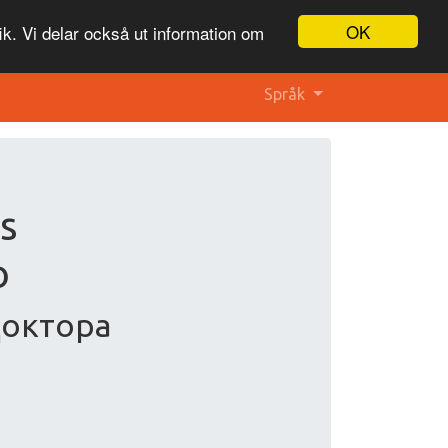
OK
ik. Vi delar också ut information om
Språk
s
o
Доктора