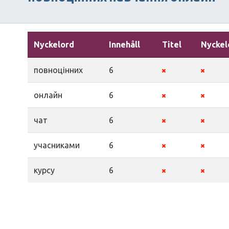
Nyckelord
Innehåll
Titel
Nyckel
повноцінних
6
онлайн
6
чат
6
учасниками
6
курсу
6