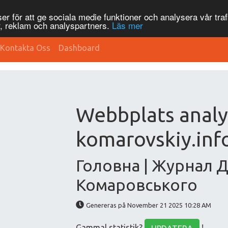
r för att ge sociala medie funktioner och analysera vår traf
, reklam och analyspartners.
Läs mer
Kontakta Oss
Dashboard
Webbplats analy
komarovskiy.inf
Головна | Журнал 
Комаровського
Genereras på November 21 2025 10:28 AM
Gammal statistik?
!