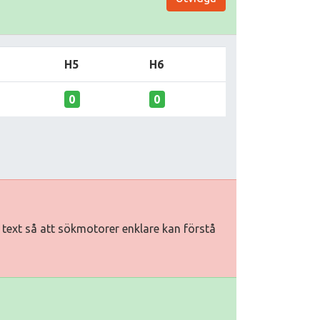
H5
H6
0
0
iv text så att sökmotorer enklare kan förstå