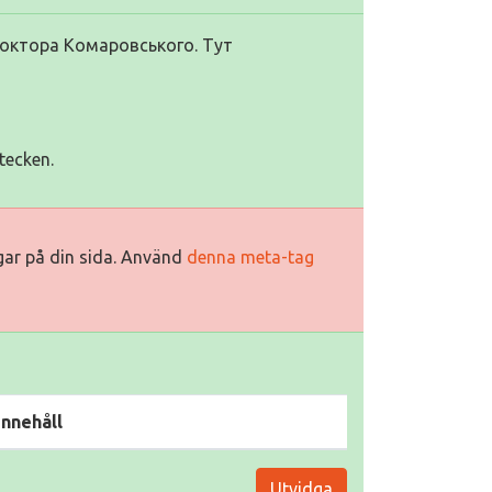
октора Комаровського. Тут
tecken.
ggar på din sida. Använd
denna meta-tag
Innehåll
Utvidga