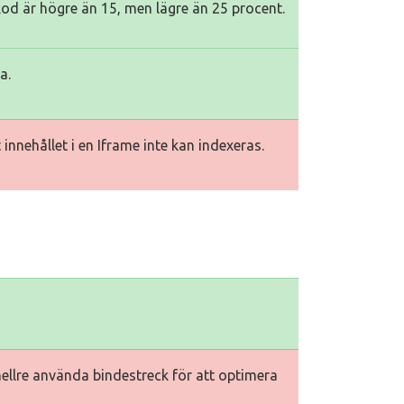
kod är högre än 15, men lägre än 25 procent.
a.
innehållet i en Iframe inte kan indexeras.
hellre använda bindestreck för att optimera