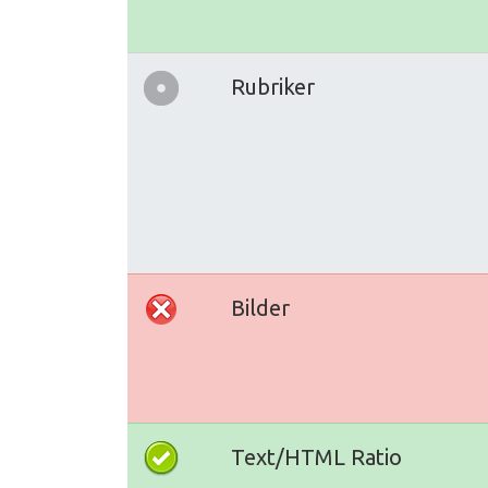
Rubriker
Bilder
Text/HTML Ratio