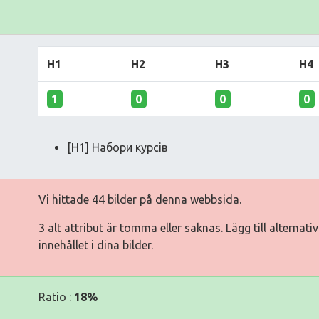
H1
H2
H3
H4
1
0
0
0
[H1] Набори курсiв
Vi hittade 44 bilder på denna webbsida.
3 alt attribut är tomma eller saknas. Lägg till alternat
innehållet i dina bilder.
Ratio :
18%