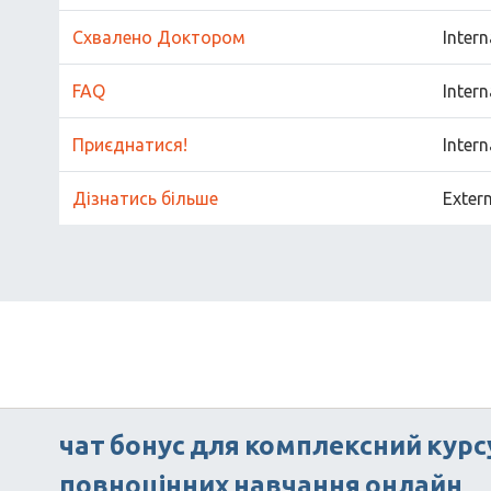
Схвалено Доктором
Intern
FAQ
Intern
Приєднатися!
Intern
Дізнатись більше
Exter
чат
бонус
для
комплексний
курс
повноцінних
навчання
онлайн