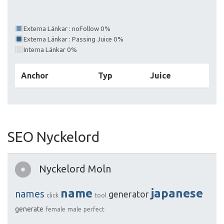
Externa Länkar : noFollow 0%
Externa Länkar : Passing Juice 0%
Interna Länkar 0%
Anchor
Typ
Juice
SEO Nyckelord
Nyckelord Moln
name
japanese
names
generator
click
tool
generate
female
male
perfect