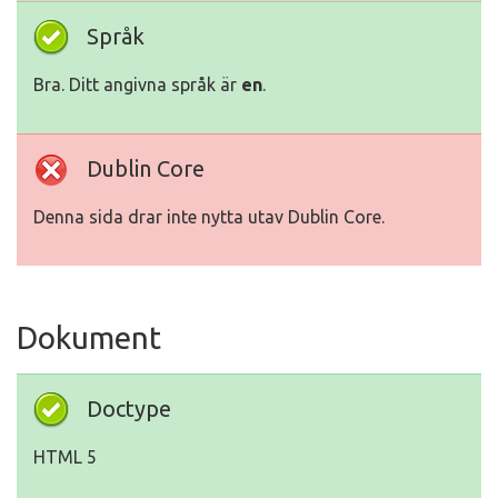
Språk
Bra. Ditt angivna språk är
en
.
Dublin Core
Denna sida drar inte nytta utav Dublin Core.
Dokument
Doctype
HTML 5