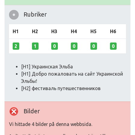
Rubriker
H1
H2
H3
H4
H5
H6
2
1
0
0
0
0
[H1] Украинская Эльба
[H1] Добро пожаловать на сайт Украинской
Эльбы!
[H2] фестиваль путешественников
Bilder
Vi hittade 4 bilder på denna webbsida.