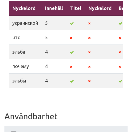
Nyckelord
Innehåll
Titel
Nyckelord
Beskr
украинской
5
что
5
эльба
4
почему
4
эльбы
4
Användbarhet