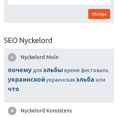
Utvidga
SEO Nyckelord
Nyckelord Moln
почему
эльбы
для
время
фестиваль
украинской
эльба
украинская
или
что
Nyckelord Konsistens