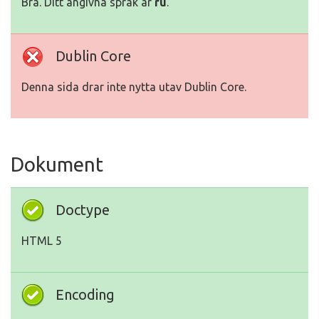
Bra. Ditt angivna språk är
ru
.
Dublin Core
Denna sida drar inte nytta utav Dublin Core.
Dokument
Doctype
HTML 5
Encoding