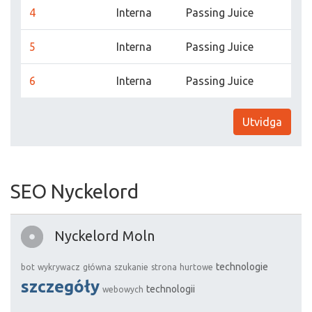
4
Interna
Passing Juice
5
Interna
Passing Juice
6
Interna
Passing Juice
Utvidga
SEO Nyckelord
Nyckelord Moln
technologie
bot
wykrywacz
główna
szukanie
strona
hurtowe
szczegóły
technologii
webowych