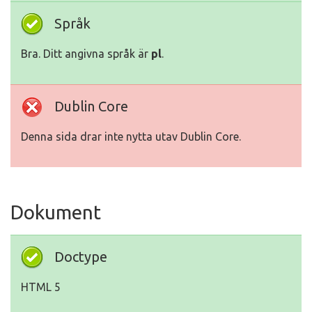
Språk
Bra. Ditt angivna språk är
pl
.
Dublin Core
Denna sida drar inte nytta utav Dublin Core.
Dokument
Doctype
HTML 5